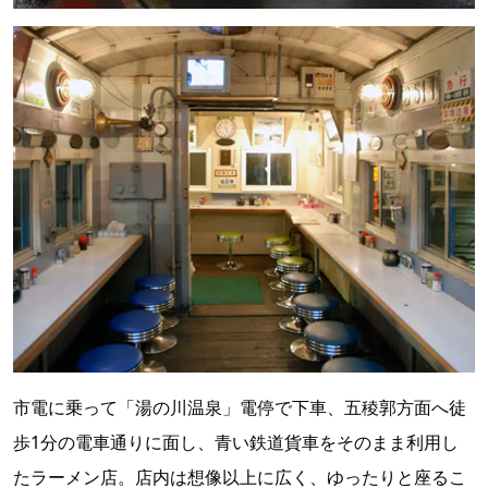
市電に乗って「湯の川温泉」電停で下車、五稜郭方面へ徒
歩1分の電車通りに面し、青い鉄道貨車をそのまま利用し
たラーメン店。店内は想像以上に広く、ゆったりと座るこ