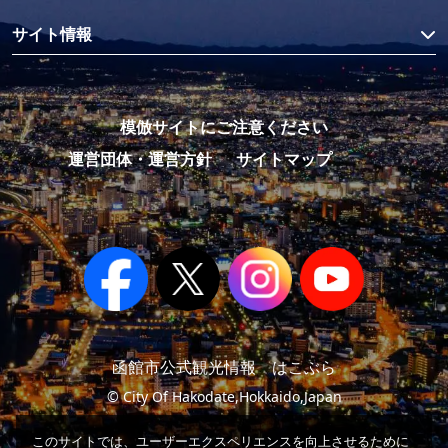
サイト情報
模倣サイトにご注意ください
運営団体・運営方針
サイトマップ
函館市公式観光情報 はこぶら
© City Of Hakodate,Hokkaido,Japan
このサイトでは、ユーザーエクスペリエンスを向上させるために