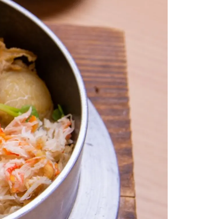
情
特
モ
ル
ー
ア
セ
イ
ン
年