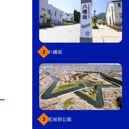
八幡坂
五稜郭公園