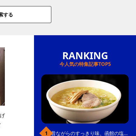
索する
今人気の特集記事TOP5
げ
て
昔ながらのすっきり味、函館の塩ラーメン