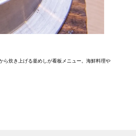
の
要
ベ
ト
イ
ン
から炊き上げる釜めしが看板メニュー。海鮮料理や
検