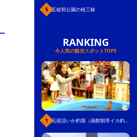
五稜郭公園の桜三昧
今人気の観光スポットTOP5
元祖活いか釣堀（函館朝市イカ釣り体験）