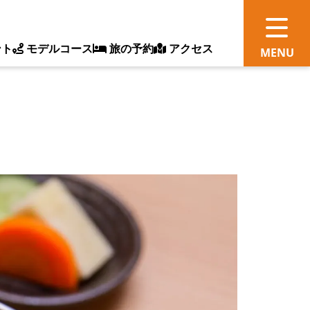
ント
モデルコース
旅の予約
アクセス
観
情
ス
ッ
ト
体
新