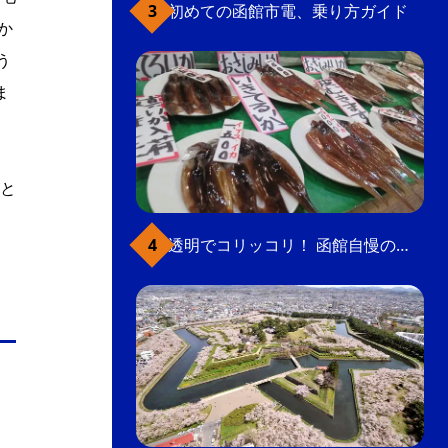
初めての函館市電、乗り方ガイド
か
う
ま
と
透明でコリッコリ！ 函館自慢のいかをどうぞ