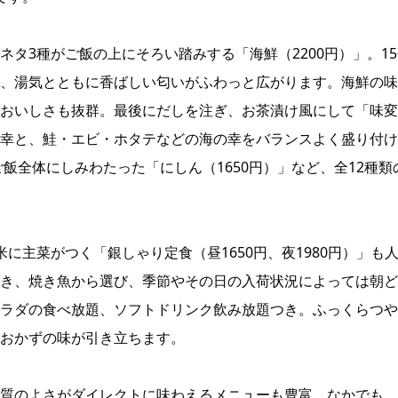
タ3種がご飯の上にそろい踏みする「海鮮（2200円）」。15
、湯気とともに香ばしい匂いがふわっと広がります。海鮮の味
おいしさも抜群。最後にだしを注ぎ、お茶漬け風にして「味変
幸と、鮭・エビ・ホタテなどの海の幸をバランスよく盛り付け
ご飯全体にしみわたった「にしん（1650円）」など、全12種類
に主菜がつく「銀しゃり定食（昼1650円、夜1980円）」も
き、焼き魚から選び、季節やその日の入荷状況によっては朝ど
ラダの食べ放題、ソフトドリンク飲み放題つき。ふっくらつや
おかずの味が引き立ちます。
質のよさがダイレクトに味わえるメニューも豊富。なかでも、