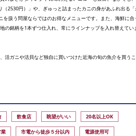
り（2530円）」や、ぎゅっと詰まったカニの身があふれ出る「
カニを扱う問屋ならではのお得なメニューです。また、海鮮に合
地の銘柄を1本ずつ仕入れ、常にラインナップを入れ替えてい
、活ガニや活貝など独自に買いつけた近海の旬の魚介を買うこ
食
飲食店
眺望がいい
20名以上OK
営業
市電から徒歩５分以内
電源使用可