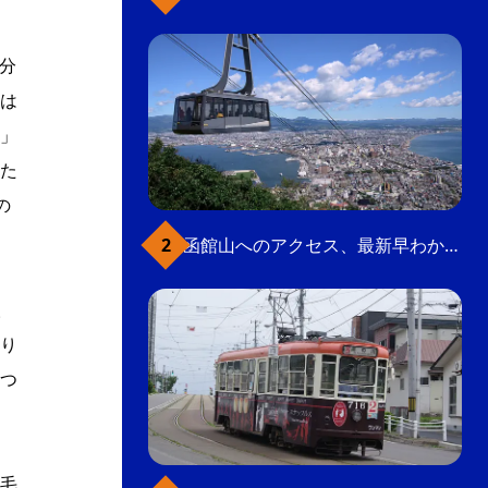
分
は
」
た
の
函館山へのアクセス、最新早わかりガイド
人
り
つ
毛