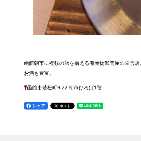
函館朝市に複数の店を構える海産物卸問屋の直営店
お酒も豊富。
函館市若松町9-22 朝市ひろば1階
シェア