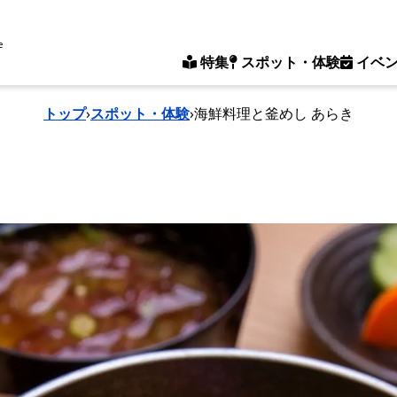
e
特集
スポット・体験
イベ
トップ
›
スポット・体験
›
海鮮料理と釜めし あらき