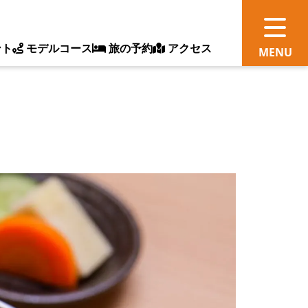
ント
モデルコース
旅の予約
アクセス
観
情
ス
ッ
ト
体
新