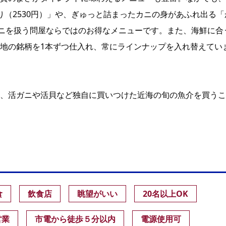
り（2530円）」や、ぎゅっと詰まったカニの身があふれ出る「
カニを扱う問屋ならではのお得なメニューです。また、海鮮に合
地の銘柄を1本ずつ仕入れ、常にラインナップを入れ替えてい
、活ガニや活貝など独自に買いつけた近海の旬の魚介を買うこ
食
飲食店
眺望がいい
20名以上OK
営業
市電から徒歩５分以内
電源使用可