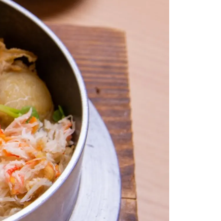
情
特
モ
ル
ー
ア
セ
イ
ン
年