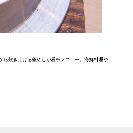
の
要
ベ
ト
イ
ン
から炊き上げる釜めしが看板メニュー。海鮮料理や
検