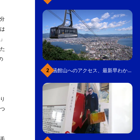
分
は
」
た
の
函館山へのアクセス、最新早わかりガイド
人
り
つ
毛