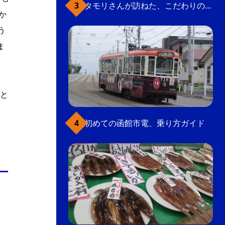
タモリさんが訪ねた、こだわりの函館【2】函館山の軍事要塞跡
か
う
ま
と
初めての函館市電、乗り方ガイド