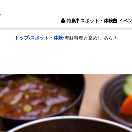
e
特集
スポット・体験
イベ
トップ
›
スポット・体験
›
海鮮料理と釜めし あらき