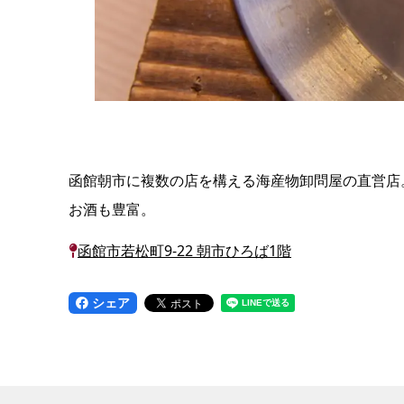
函館朝市に複数の店を構える海産物卸問屋の直営店
お酒も豊富。
函館市若松町9-22 朝市ひろば1階
シェア