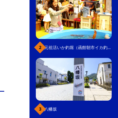
元祖活いか釣堀（函館朝市イカ釣り体験）
八幡坂