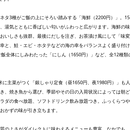
タ3種がご飯の上にそろい踏みする「海鮮（2200円）」。15
、湯気とともに香ばしい匂いがふわっと広がります。海鮮の味
おいしさも抜群。最後にだしを注ぎ、お茶漬け風にして「味変
幸と、鮭・エビ・ホタテなどの海の幸をバランスよく盛り付け
ご飯全体にしみわたった「にしん（1650円）」など、全12種類
に主菜がつく「銀しゃり定食（昼1650円、夜1980円）」も
き、焼き魚から選び、季節やその日の入荷状況によっては朝ど
ラダの食べ放題、ソフトドリンク飲み放題つき。ふっくらつや
おかずの味が引き立ちます。
質のよさがダイレクトに味わえるメニューも豊富。なかでも、