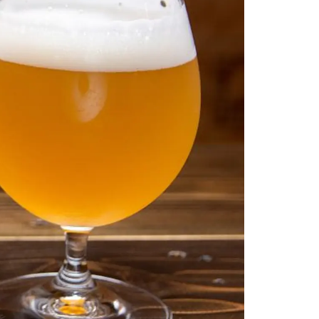
情
特
モ
ル
ー
ア
セ
イ
ン
年