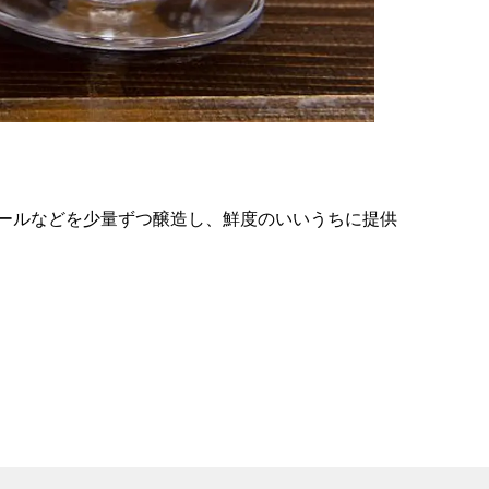
の
要
ベ
ト
イ
ン
ールなどを少量ずつ醸造し、鮮度のいいうちに提供
検