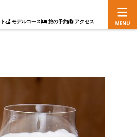
ント
モデルコース
旅の予約
アクセス
観
情
ス
ッ
ト
体
新