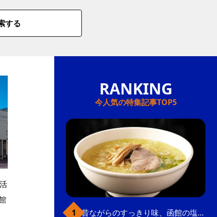
索する
今人気の特集記事TOP5
を活
館
昔ながらのすっきり味、函館の塩ラーメン