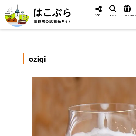
SNS
search
Languag
ozigi