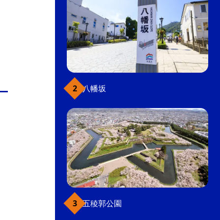
八幡坂
五稜郭公園