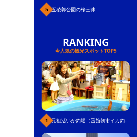
五稜郭公園の桜三昧
今人気の観光スポットTOP5
元祖活いか釣堀（函館朝市イカ釣り体験）