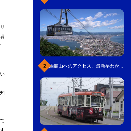
ビ
リ
者
す
。
函館山へのアクセス、最新早わかりガイド
い
知
て
す