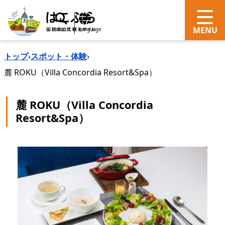
search
Language
トップ
›
スポット・体験
›
麓 ROKU（Villa Concordia Resort&Spa）
麓 ROKU（Villa Concordia
Resort&Spa）