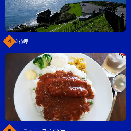
立待岬
カリフォルニアベイビー