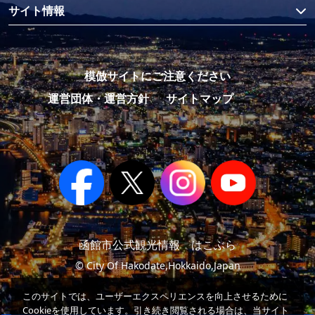
サイト情報
模倣サイトにご注意ください
運営団体・運営方針
サイトマップ
函館市公式観光情報 はこぶら
© City Of Hakodate,Hokkaido,Japan
このサイトでは、ユーザーエクスペリエンスを向上させるために
Cookieを使用しています。引き続き閲覧される場合は、当サイト