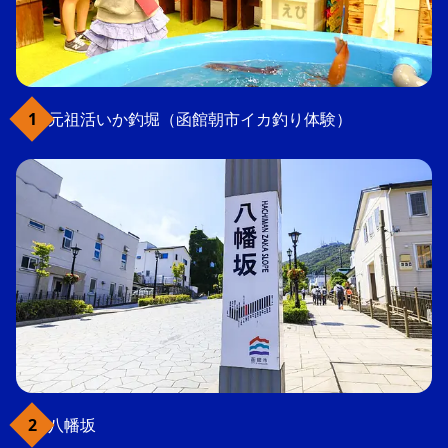
元祖活いか釣堀（函館朝市イカ釣り体験）
八幡坂