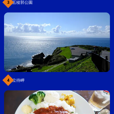
五稜郭公園
立待岬