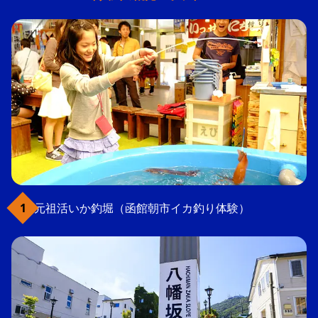
元祖活いか釣堀（函館朝市イカ釣り体験）