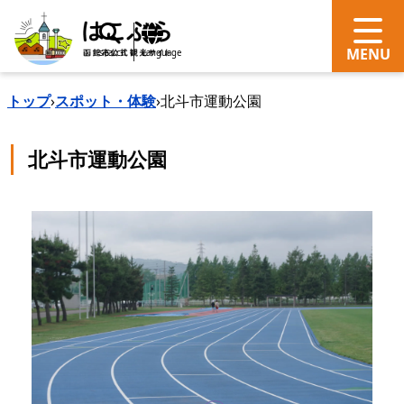
search
Language
トップ
›
スポット・体験
›
北斗市運動公園
北斗市運動公園