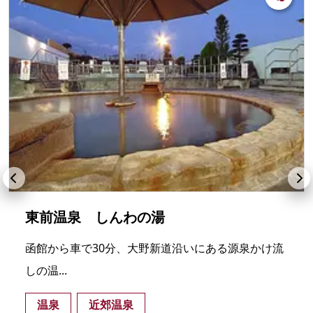
東前温泉 しんわの湯
函館から車で30分、大野新道沿いにある源泉かけ流
しの温...
温泉
近郊温泉