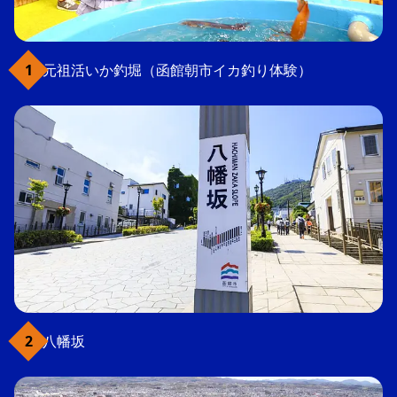
元祖活いか釣堀（函館朝市イカ釣り体験）
八幡坂