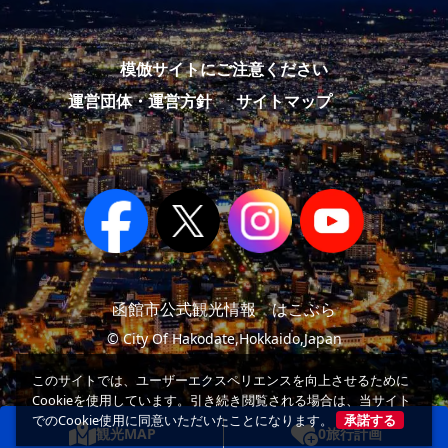
模倣サイトにご注意ください
運営団体・運営方針
サイトマップ
函館市公式観光情報 はこぶら
© City Of Hakodate,Hokkaido,Japan
このサイトでは、ユーザーエクスペリエンスを向上させるために
Cookieを使用しています。引き続き閲覧される場合は、当サイト
でのCookie使用に同意いただいたことになります。
承諾する
観光MAP
0
旅行計画