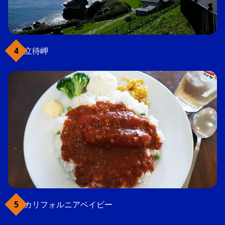
立待岬
カリフォルニアベイビー