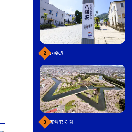
八幡坂
五稜郭公園