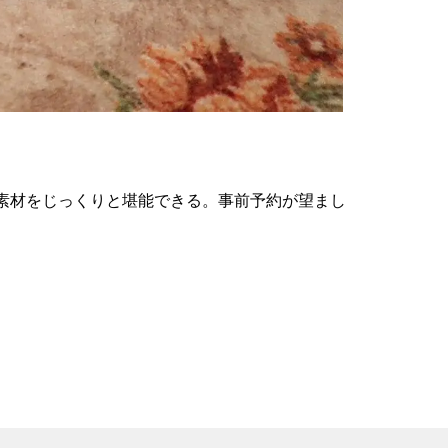
の
要
ベ
ト
イ
ン
素材をじっくりと堪能できる。事前予約が望まし
検