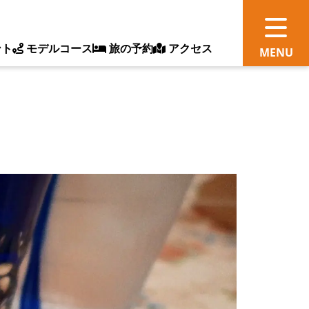
ント
モデルコース
旅の予約
アクセス
観
情
ス
ッ
ト
体
新