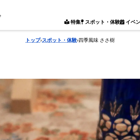
e
特集
スポット・体験
イベ
トップ
›
スポット・体験
›
四季風味 ささ樹