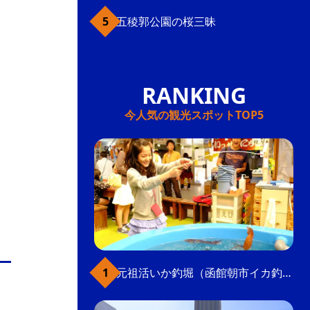
五稜郭公園の桜三昧
今人気の観光スポットTOP5
元祖活いか釣堀（函館朝市イカ釣り体験）