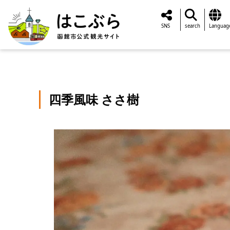
SNS
search
Languag
四季風味 ささ樹