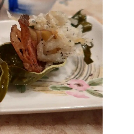
情
特
モ
ル
ー
ア
セ
イ
ン
年