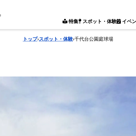
e
特集
スポット・体験
イベ
トップ
›
スポット・体験
›
千代台公園庭球場