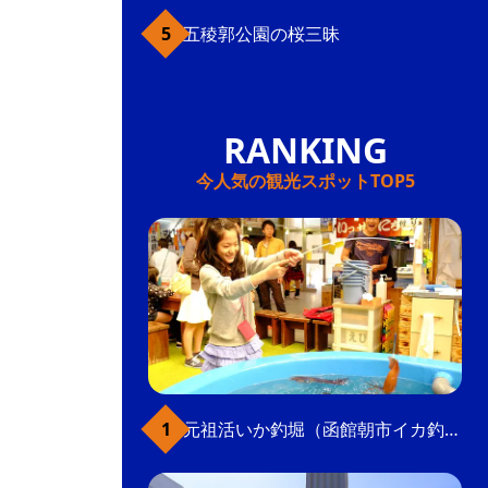
五稜郭公園の桜三昧
今人気の観光スポットTOP5
元祖活いか釣堀（函館朝市イカ釣り体験）