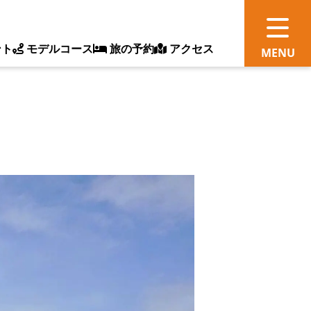
ント
モデルコース
旅の予約
アクセス
観
情
ス
ッ
ト
体
新