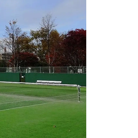
情
特
モ
ル
ー
ア
セ
イ
ン
年