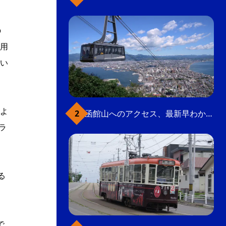
の
用
い
よ
函館山へのアクセス、最新早わかりガイド
ラ
る
で