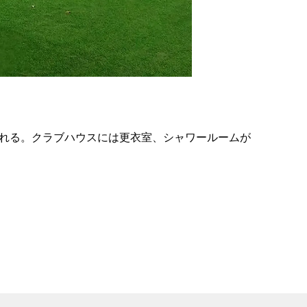
の
要
ベ
ト
イ
ン
訪れる。クラブハウスには更衣室、シャワールームが
検