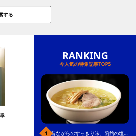
索する
今人気の特集記事TOP5
季
、
昔ながらのすっきり味、函館の塩ラーメン