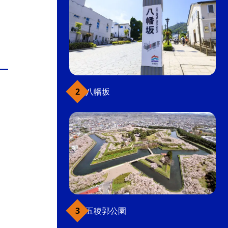
八幡坂
五稜郭公園