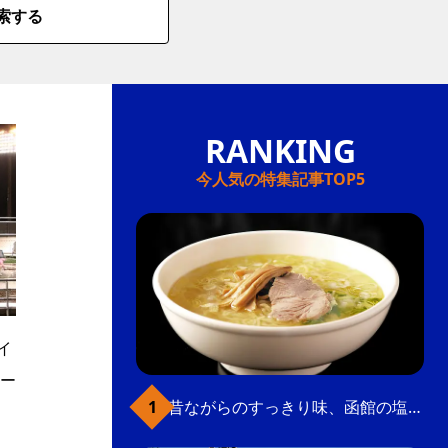
索する
今人気の特集記事TOP5
イ
ー
昔ながらのすっきり味、函館の塩ラーメン