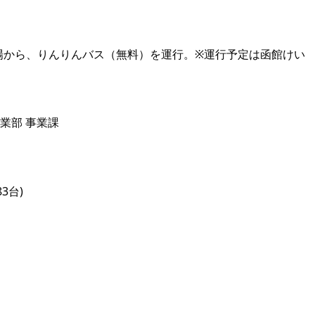
場から、りんりんバス（無料）を運行。※運行予定は函館けい
業部 事業課
3台)