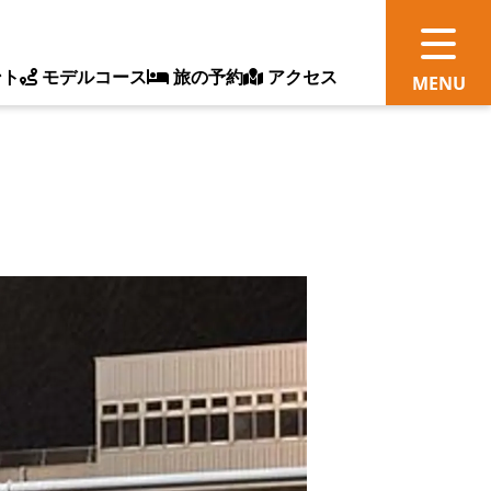
ント
モデルコース
旅の予約
アクセス
観
情
ス
ッ
ト
体
新