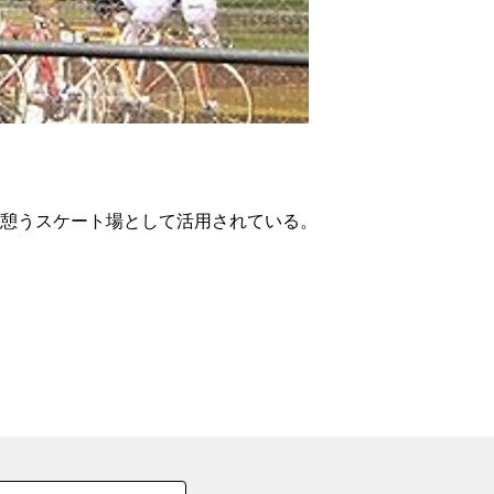
の
要
ベ
ト
イ
ン
が憩うスケート場として活用されている。
検