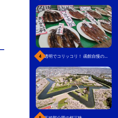
透明でコリッコリ！ 函館自慢のいかをどうぞ
五稜郭公園の桜三昧