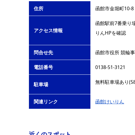
住所
函館市金堀町10-8
函館駅前7番乗り
アクセス情報
りんHPを確認
問合せ先
函館市役所 競輪事
電話番号
0138-51-3121
無料駐車場あり(58
駐車場
関連リンク
函館けいりん
近くのスポット