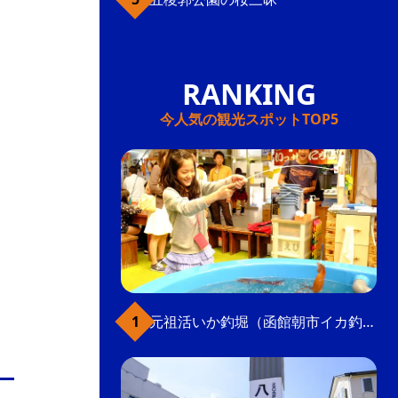
今人気の観光スポットTOP5
元祖活いか釣堀（函館朝市イカ釣り体験）