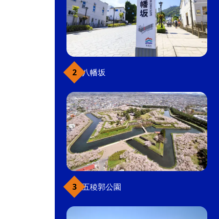
八幡坂
五稜郭公園