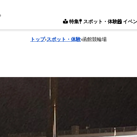
e
特集
スポット・体験
イベ
トップ
›
スポット・体験
›
函館競輪場