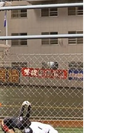
情
特
モ
ル
ー
ア
セ
イ
ン
年