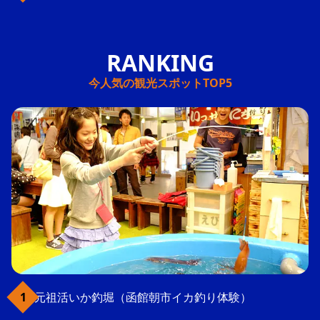
今人気の観光スポットTOP5
元祖活いか釣堀（函館朝市イカ釣り体験）