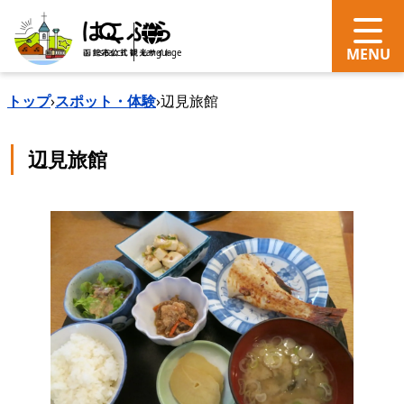
search
Language
トップ
›
スポット・体験
›
辺見旅館
辺見旅館