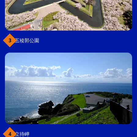
五稜郭公園
立待岬