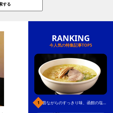
索する
今人気の特集記事TOP5
昔ながらのすっきり味、函館の塩ラーメン