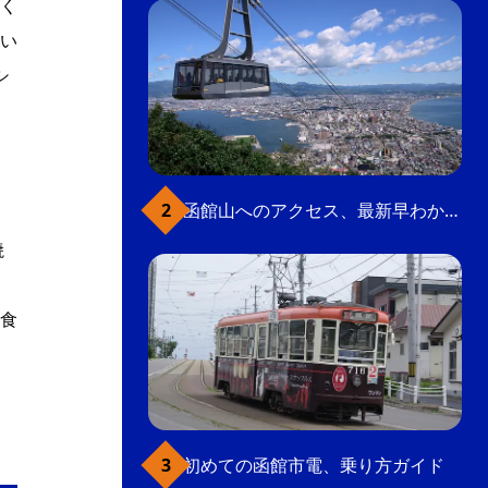
く
い
シ
函館山へのアクセス、最新早わかりガイド
焼
食
初めての函館市電、乗り方ガイド