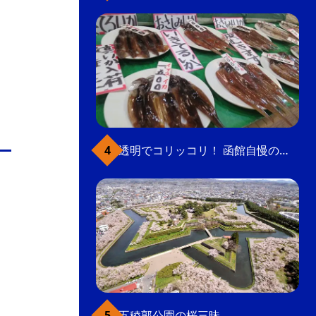
透明でコリッコリ！ 函館自慢のいかをどうぞ
五稜郭公園の桜三昧