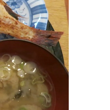
情
特
モ
ル
ー
ア
セ
イ
ン
年