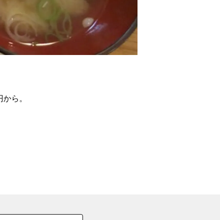
の
要
ベ
ト
イ
ン
円から。
検