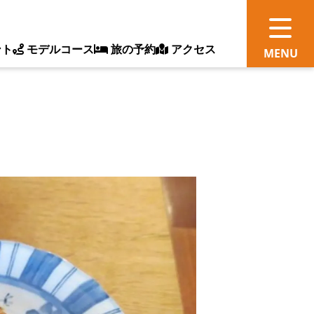
ント
モデルコース
旅の予約
アクセス
観
情
ス
ッ
ト
体
新