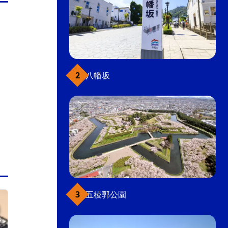
八幡坂
五稜郭公園
函館駅前・大門