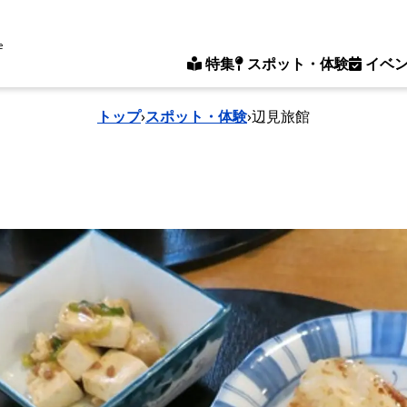
e
特集
スポット・体験
イベ
トップ
›
スポット・体験
›
辺見旅館