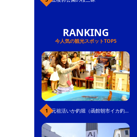
今人気の観光スポットTOP5
元祖活いか釣堀（函館朝市イカ釣り体験）