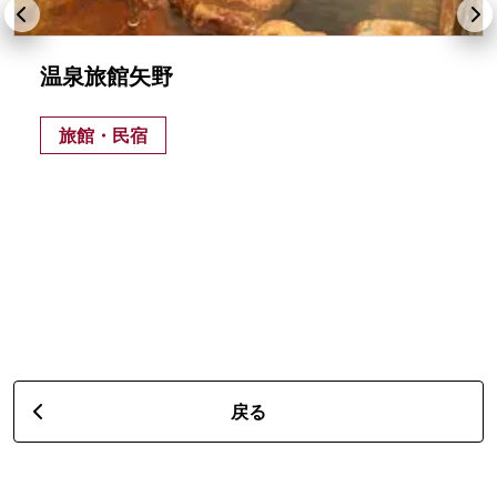
温泉旅館矢野
旅館・民宿
戻る