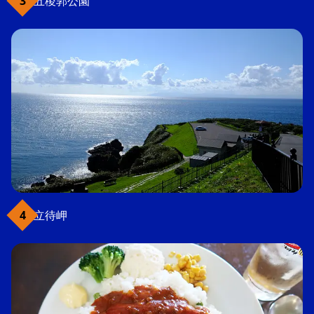
五稜郭公園
立待岬