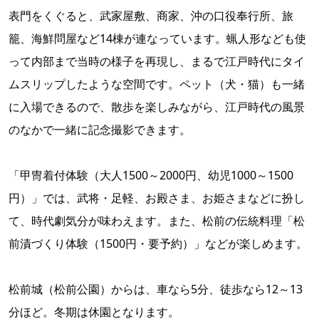
表門をくぐると、武家屋敷、商家、沖の口役奉行所、旅
籠、海鮮問屋など14棟が連なっています。蝋人形なども使
って内部まで当時の様子を再現し、まるで江戸時代にタイ
ムスリップしたような空間です。ペット（犬・猫）も一緒
に入場できるので、散歩を楽しみながら、江戸時代の風景
のなかで一緒に記念撮影できます。
「甲冑着付体験（大人1500～2000円、幼児1000～1500
円）」では、武将・足軽、お殿さま、お姫さまなどに扮し
て、時代劇気分が味わえます。また、松前の伝統料理「松
前漬づくり体験（1500円・要予約）」などが楽しめます。
松前城（松前公園）からは、車なら5分、徒歩なら12～13
分ほど。冬期は休園となります。