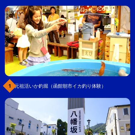
元祖活いか釣堀（函館朝市イカ釣り体験）