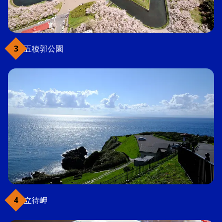
五稜郭公園
立待岬