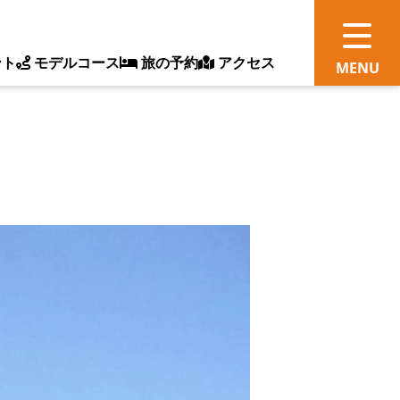
ント
モデルコース
旅の予約
アクセス
観
情
ス
ッ
ト
体
新