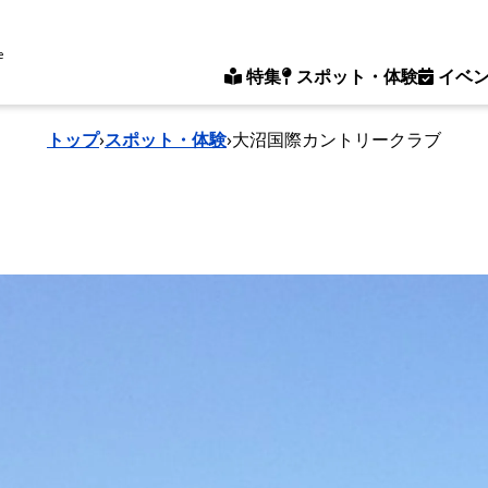
e
特集
スポット・体験
イベ
トップ
›
スポット・体験
›
大沼国際カントリークラブ