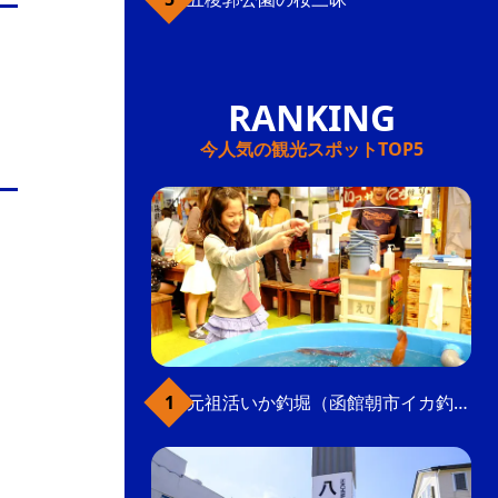
今人気の観光スポットTOP5
元祖活いか釣堀（函館朝市イカ釣り体験）