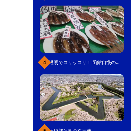
透明でコリッコリ！ 函館自慢のいかをどうぞ
五稜郭公園の桜三昧