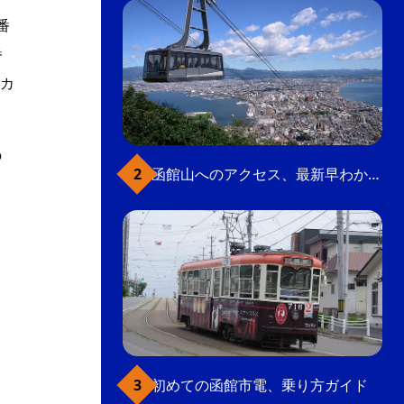
番
番
カ
の
函館山へのアクセス、最新早わかりガイド
初めての函館市電、乗り方ガイド