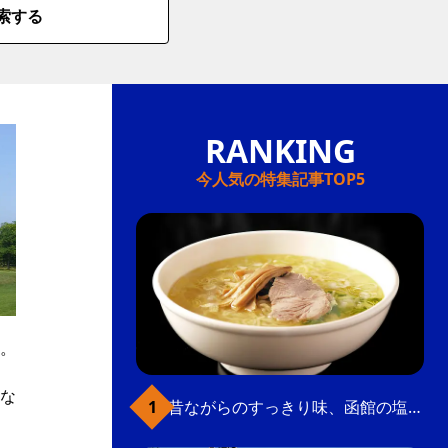
索する
今人気の特集記事TOP5
。
な
昔ながらのすっきり味、函館の塩ラーメン