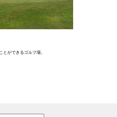
の
要
ベ
ト
イ
ン
うことができるゴルフ場。
検