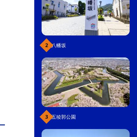
八幡坂
五稜郭公園