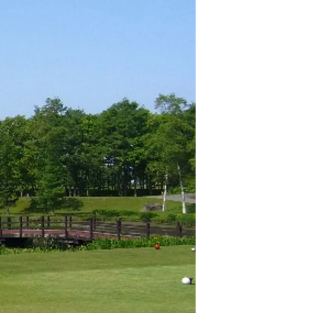
情
特
モ
ル
ー
ア
セ
イ
ン
年