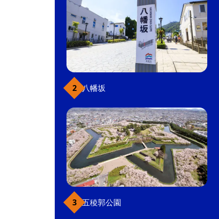
八幡坂
五稜郭公園