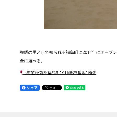
横綱の里として知られる福島町に2011年にオープ
全に遊べる。
北海道松前郡福島町字月崎23番地1地先
シェア