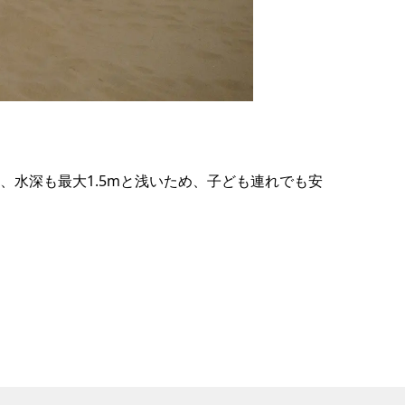
の
要
ベ
ト
イ
ン
、水深も最大1.5mと浅いため、子ども連れでも安
検