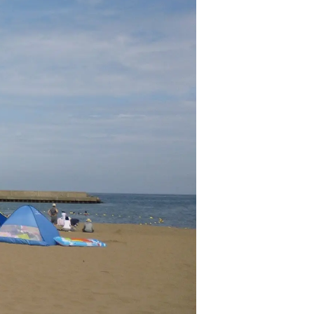
情
特
モ
ル
ー
ア
セ
イ
ン
年