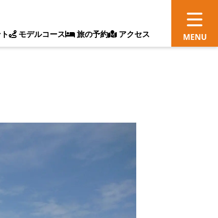
ント
モデルコース
旅の予約
アクセス
観
情
ス
ッ
ト
体
新