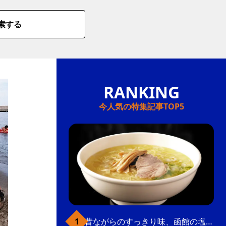
索する
今人気の特集記事TOP5
昔ながらのすっきり味、函館の塩ラーメン