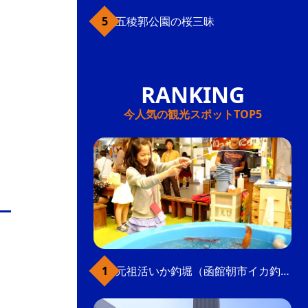
五稜郭公園の桜三昧
今人気の観光スポットTOP5
元祖活いか釣堀（函館朝市イカ釣り体験）