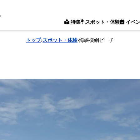
e
特集
スポット・体験
イベ
トップ
›
スポット・体験
›
海峡横綱ビーチ