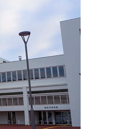
情
特
モ
ル
ー
ア
セ
イ
ン
年