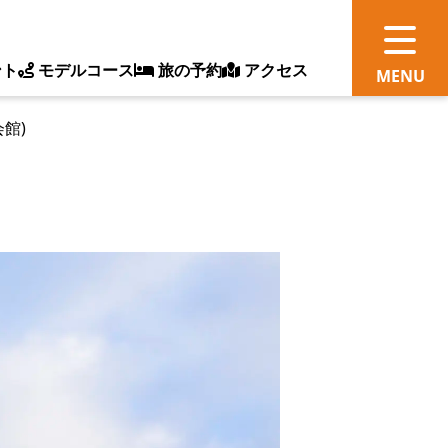
ント
モデルコース
旅の予約
アクセス
館)
観
情
ス
ッ
ト
体
新