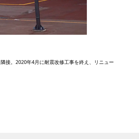
の
要
ベ
ト
イ
ン
隣接。2020年4月に耐震改修工事を終え、リニュー
検