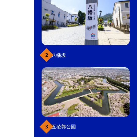
八幡坂
五稜郭公園