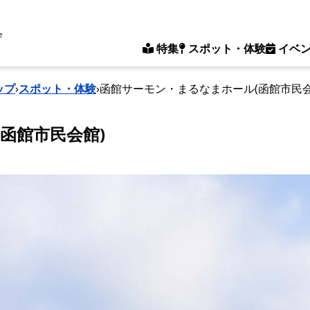
e
特集
スポット・体験
イベ
ップ
›
スポット・体験
›
函館サーモン・まるなまホール(函館市民会
函館市民会館)