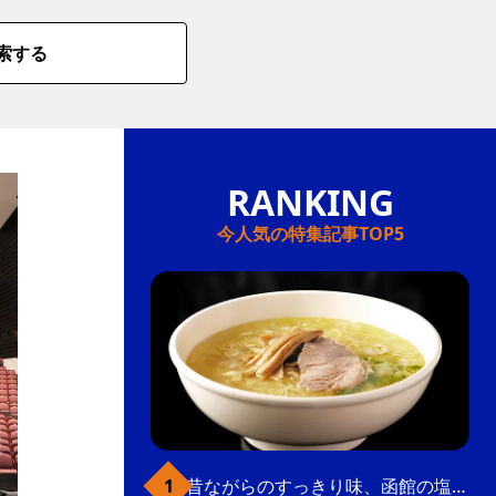
索する
今人気の特集記事TOP5
昔ながらのすっきり味、函館の塩ラーメン