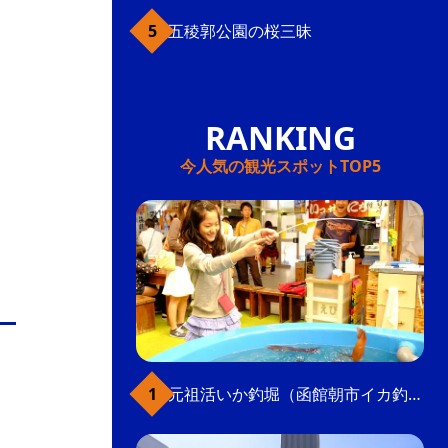
五稜郭公園の桜三昧
今人気の観光スポットTOP5
元祖活いか釣堀（函館朝市イカ釣り体験）