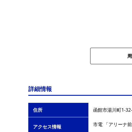
周
詳細情報
住所
函館市湯川町1-32-
市電 「アリーナ前
アクセス情報