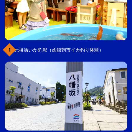
元祖活いか釣堀（函館朝市イカ釣り体験）