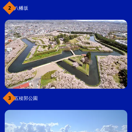
八幡坂
五稜郭公園