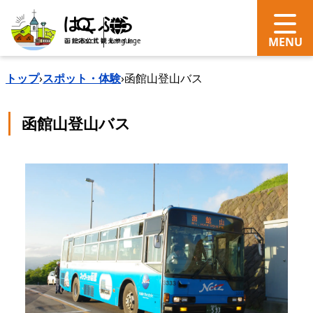
search
Language
トップ
›
スポット・体験
›
函館山登山バス
函館山登山バス