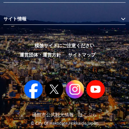
サイト情報
模倣サイトにご注意ください
運営団体・運営方針
サイトマップ
函館市公式観光情報 はこぶら
© City Of Hakodate,Hokkaido,Japan