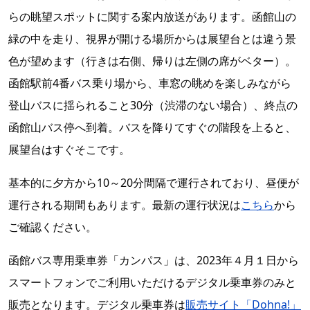
らの眺望スポットに関する案内放送があります。函館山の
緑の中を走り、視界が開ける場所からは展望台とは違う景
色が望めます（行きは右側、帰りは左側の席がベター）。
函館駅前4番バス乗り場から、車窓の眺めを楽しみながら
登山バスに揺られること30分（渋滞のない場合）、終点の
函館山バス停へ到着。バスを降りてすぐの階段を上ると、
展望台はすぐそこです。
基本的に夕方から10～20分間隔で運行されており、昼便が
運行される期間もあります。最新の運行状況は
こちら
から
ご確認ください。
函館バス専用乗車券「カンパス」は、2023年４月１日から
スマートフォンでご利用いただけるデジタル乗車券のみと
販売となります。デジタル乗車券は
販売サイト「Dohna!」