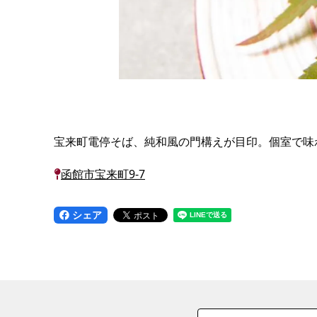
宝来町電停そば、純和風の門構えが目印。個室で味わ
函館市宝来町9-7
シェア