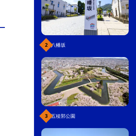
八幡坂
五稜郭公園