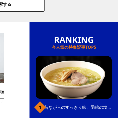
索する
今人気の特集記事TOP5
塀
丁
昔ながらのすっきり味、函館の塩ラーメン