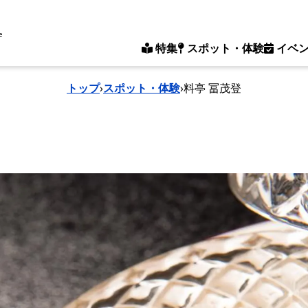
e
特集
スポット・体験
イベ
トップ
›
スポット・体験
›
料亭 冨茂登