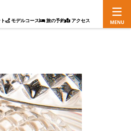
ント
モデルコース
旅の予約
アクセス
観
情
ス
ッ
ト
体
新