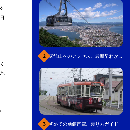
る
日
函館山へのアクセス、最新早わかりガイド
く
れ
ー
5
初めての函館市電、乗り方ガイド