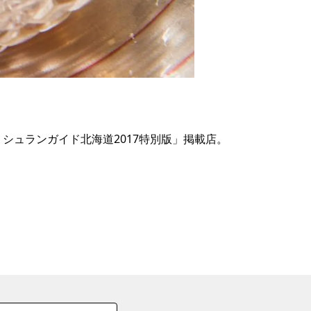
の
要
ベ
ト
イ
ン
シュランガイド北海道2017特別版」掲載店。
検