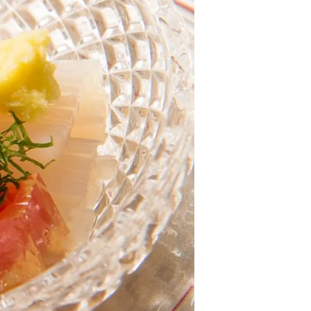
情
特
モ
ル
ー
ア
セ
イ
ン
年