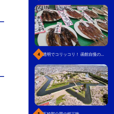
透明でコリッコリ！ 函館自慢のいかをどうぞ
五稜郭公園の桜三昧