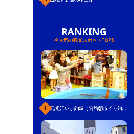
今人気の観光スポットTOP5
元祖活いか釣堀（函館朝市イカ釣り体験）