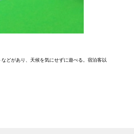
の
要
ベ
ト
イ
ン
トなどがあり、天候を気にせずに遊べる。宿泊客以
検