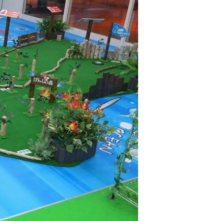
情
特
モ
ル
ー
ア
セ
イ
ン
年