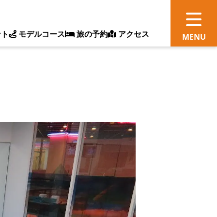
ント
モデルコース
旅の予約
アクセス
観
情
ス
ッ
ト
体
新