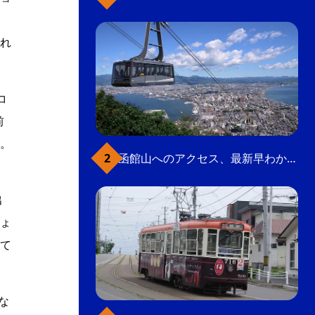
も
れ
コ
前
。
函館山へのアクセス、最新早わかりガイド
出
ょ
て
な