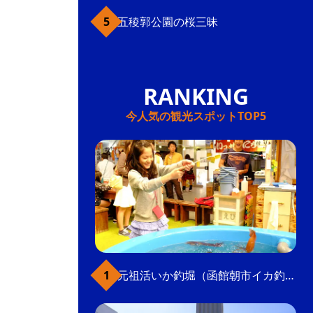
五稜郭公園の桜三昧
今人気の観光スポットTOP5
元祖活いか釣堀（函館朝市イカ釣り体験）