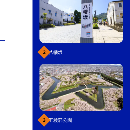
八幡坂
五稜郭公園