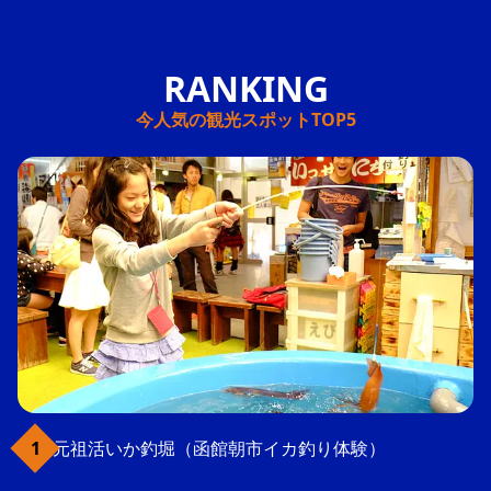
今人気の観光スポットTOP5
元祖活いか釣堀（函館朝市イカ釣り体験）