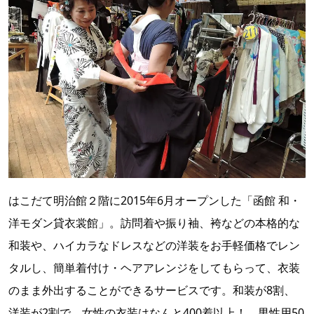
はこだて明治館２階に2015年6月オープンした「函館 和・
洋モダン貸衣裳館」。訪問着や振り袖、袴などの本格的な
和装や、ハイカラなドレスなどの洋装をお手軽価格でレン
タルし、簡単着付け・ヘアアレンジをしてもらって、衣装
のまま外出することができるサービスです。和装が8割、
洋装が2割で、女性の衣装はなんと400着以上！ 男性用50