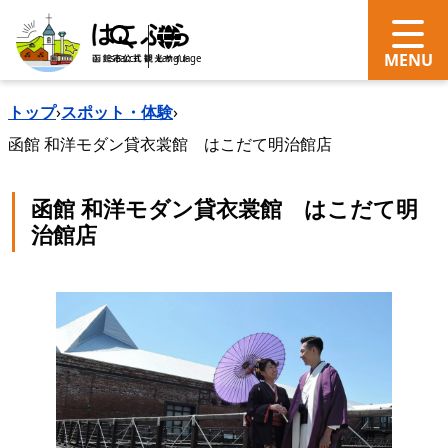
search
Language
トップ
›
スポット・体験
›
函館 和洋モダン貸衣裳館 はこだて明治館店
函館 和洋モダン貸衣裳館 はこだて明
治館店