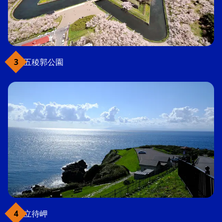
五稜郭公園
立待岬