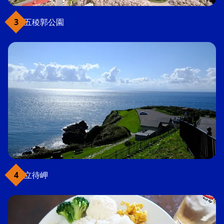
五稜郭公園
立待岬