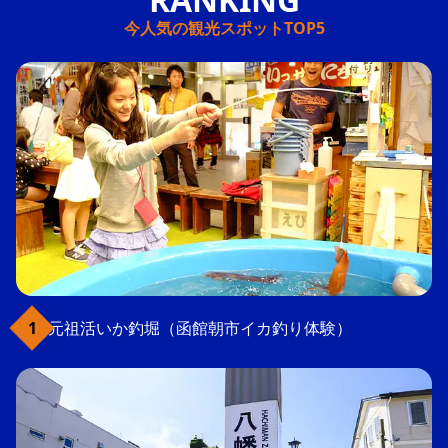
今人気の観光スポットTOP5
元祖活いか釣堀（函館朝市イカ釣り体験）