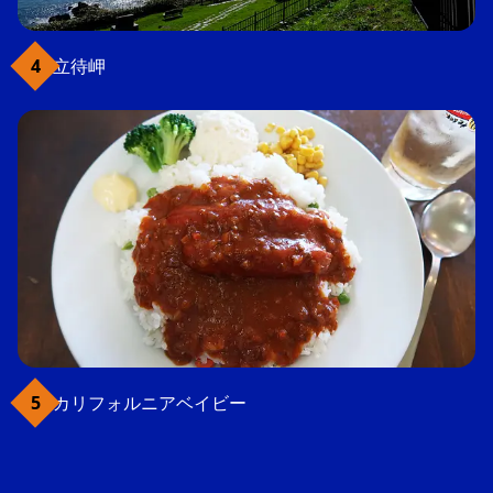
立待岬
カリフォルニアベイビー