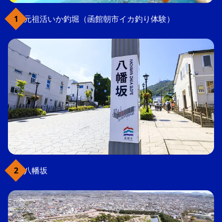
元祖活いか釣堀（函館朝市イカ釣り体験）
八幡坂