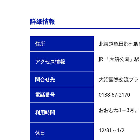
詳細情報
住所
北海道亀田郡七飯町
JR 「大沼公園」
アクセス情報
問合せ先
大沼国際交流プラ
電話番号
0138-67-2170
おおむね1～3月。
利用時間
12/31～1/2
休日