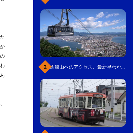
雪
た
か
の
わ
函館山へのアクセス、最新早わかりガイド
あ
、
寒