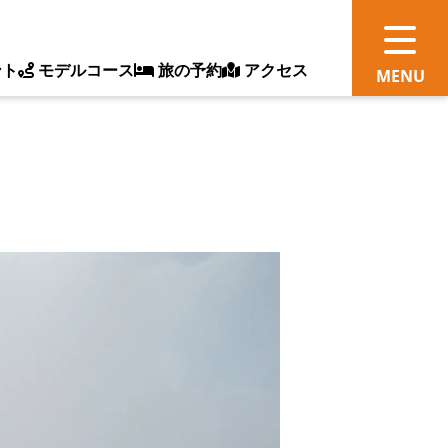
ント
モデルコース
旅の予約
アクセス
観
情
ス
ッ
ト
体
新