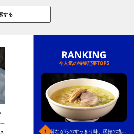
索する
今人気の特集記事TOP5
交
ー
昔ながらのすっきり味、函館の塩ラーメン
る