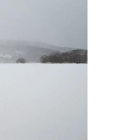
情
特
モ
ル
ー
ア
セ
イ
ン
年