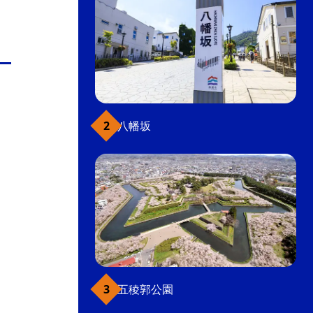
八幡坂
五稜郭公園