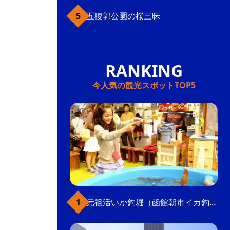
五稜郭公園の桜三昧
今人気の観光スポットTOP5
元祖活いか釣堀（函館朝市イカ釣り体験）