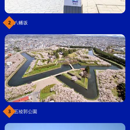
八幡坂
五稜郭公園