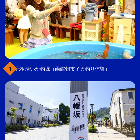
元祖活いか釣堀（函館朝市イカ釣り体験）