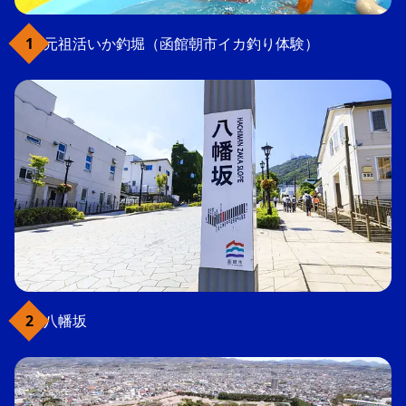
元祖活いか釣堀（函館朝市イカ釣り体験）
八幡坂