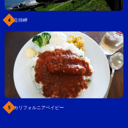
立待岬
カリフォルニアベイビー