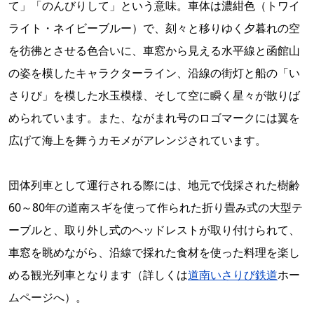
て」「のんびりして」という意味。車体は濃紺色（トワイ
ライト・ネイビーブルー）で、刻々と移りゆく夕暮れの空
を彷彿とさせる色合いに、車窓から見える水平線と函館山
の姿を模したキャラクターライン、沿線の街灯と船の「い
さりび」を模した水玉模様、そして空に瞬く星々が散りば
められています。また、ながまれ号のロゴマークには翼を
広げて海上を舞うカモメがアレンジされています。
団体列車として運行される際には、地元で伐採された樹齢
60～80年の道南スギを使って作られた折り畳み式の大型テ
ーブルと、取り外し式のヘッドレストが取り付けられて、
車窓を眺めながら、沿線で採れた食材を使った料理を楽し
める観光列車となります（詳しくは
道南いさりび鉄道
ホー
ムページへ）。