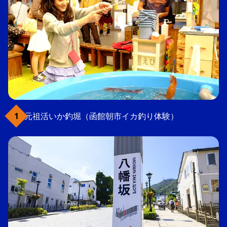
元祖活いか釣堀（函館朝市イカ釣り体験）