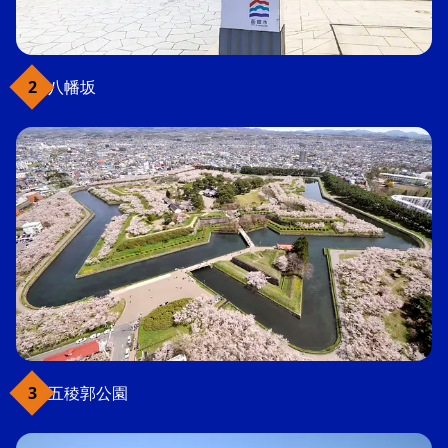
八幡坂
五稜郭公園