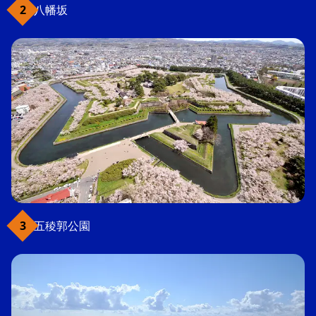
八幡坂
五稜郭公園