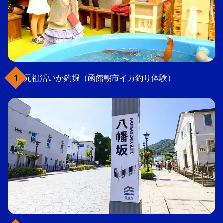
元祖活いか釣堀（函館朝市イカ釣り体験）