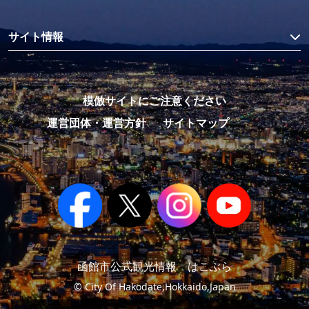
サイト情報
模倣サイトにご注意ください
運営団体・運営方針
サイトマップ
函館市公式観光情報 はこぶら
© City Of Hakodate,Hokkaido,Japan