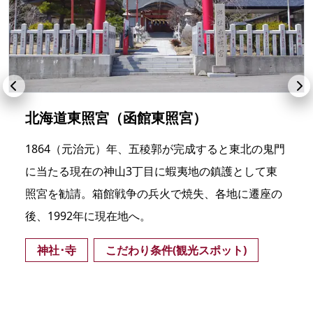
北海道東照宮（函館東照宮）
1864（元治元）年、五稜郭が完成すると東北の鬼門
に当たる現在の神山3丁目に蝦夷地の鎮護として東
照宮を勧請。箱館戦争の兵火で焼失、各地に遷座の
後、1992年に現在地へ。
神社･寺
こだわり条件(観光スポット)