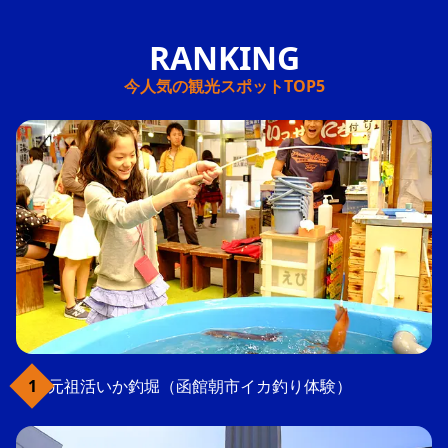
今人気の観光スポットTOP5
元祖活いか釣堀（函館朝市イカ釣り体験）