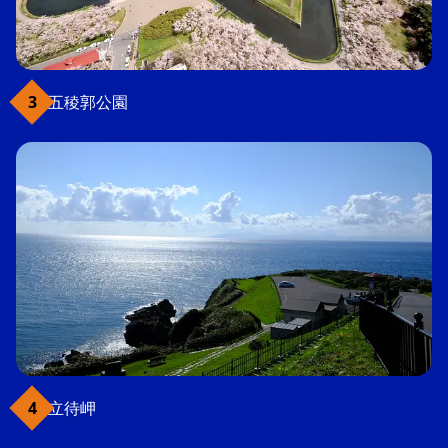
五稜郭公園
立待岬