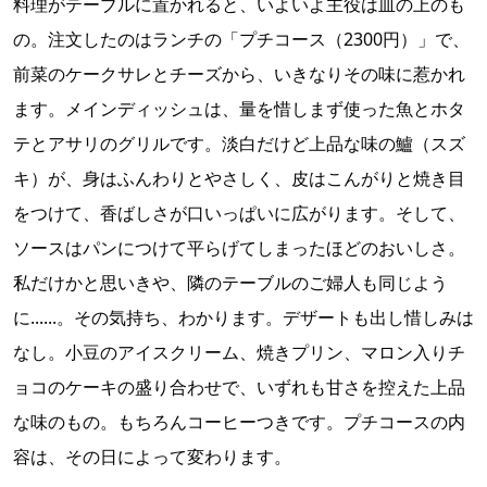
料理がテーブルに置かれると、いよいよ主役は皿の上のも
の。注文したのはランチの「プチコース（2300円）」で、
前菜のケークサレとチーズから、いきなりその味に惹かれ
ます。メインディッシュは、量を惜しまず使った魚とホタ
テとアサリのグリルです。淡白だけど上品な味の鱸（スズ
キ）が、身はふんわりとやさしく、皮はこんがりと焼き目
をつけて、香ばしさが口いっぱいに広がります。そして、
ソースはパンにつけて平らげてしまったほどのおいしさ。
私だけかと思いきや、隣のテーブルのご婦人も同じよう
に......。その気持ち、わかります。デザートも出し惜しみは
なし。小豆のアイスクリーム、焼きプリン、マロン入りチ
ョコのケーキの盛り合わせで、いずれも甘さを控えた上品
な味のもの。もちろんコーヒーつきです。プチコースの内
容は、その日によって変わります。