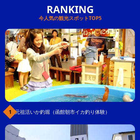
今人気の観光スポットTOP5
元祖活いか釣堀（函館朝市イカ釣り体験）