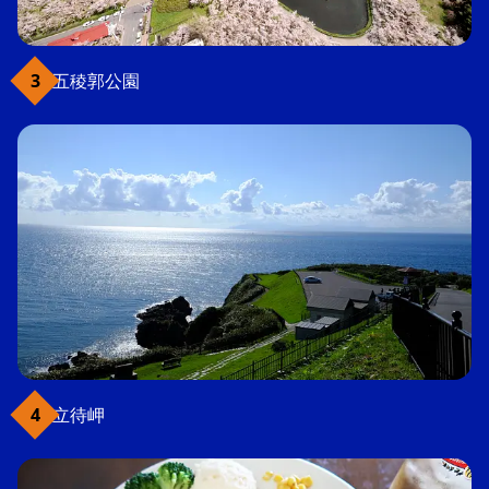
五稜郭公園
立待岬