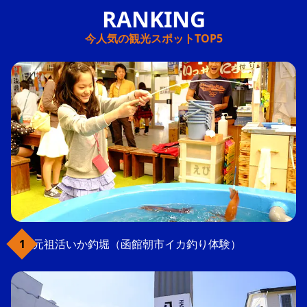
今人気の観光スポットTOP5
元祖活いか釣堀（函館朝市イカ釣り体験）