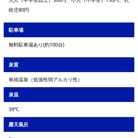
大人（中学生以上）360円、小人（小学生）150円、乳
幼児80円
駐車場
無料駐車場あり(約100台)
泉質
単純温泉（低張性弱アルカリ性）
泉温
39℃
露天風呂