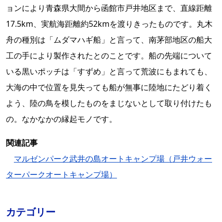
ョンにより青森県大間から函館市戸井地区まで、直線距離
17.5km、実航海距離約52kmを渡りきったものです。丸木
舟の種別は「ムダマハギ船」と言って、南茅部地区の船大
工の手により製作されたとのことです。船の先端について
いる黒いポッチは「すずめ」と言って荒波にもまれても、
大海の中で位置を見失っても船が無事に陸地にたどり着く
よう、陸の鳥を模したものをまじないとして取り付けたも
の。なかなかの縁起モノです。
関連記事
マルゼンパーク武井の島オートキャンプ場（戸井ウォー
ターパークオートキャンプ場）
カテゴリー