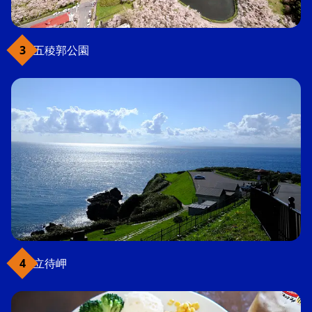
五稜郭公園
立待岬