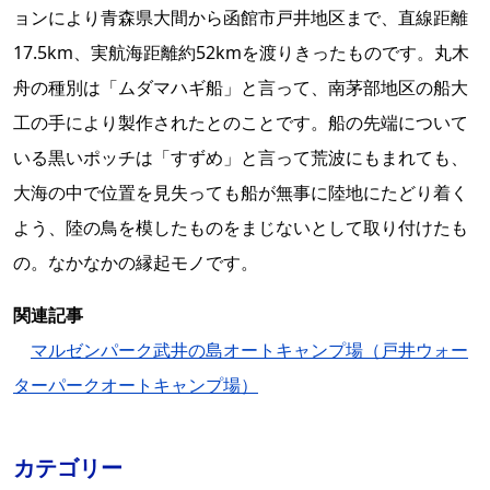
ョンにより青森県大間から函館市戸井地区まで、直線距離
17.5km、実航海距離約52kmを渡りきったものです。丸木
舟の種別は「ムダマハギ船」と言って、南茅部地区の船大
工の手により製作されたとのことです。船の先端について
いる黒いポッチは「すずめ」と言って荒波にもまれても、
大海の中で位置を見失っても船が無事に陸地にたどり着く
よう、陸の鳥を模したものをまじないとして取り付けたも
の。なかなかの縁起モノです。
関連記事
マルゼンパーク武井の島オートキャンプ場（戸井ウォー
ターパークオートキャンプ場）
カテゴリー