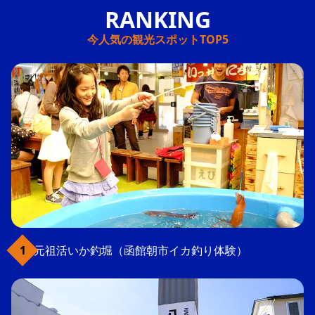
今人気の観光スポットTOP5
元祖活いか釣堀（函館朝市イカ釣り体験）