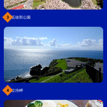
五稜郭公園
立待岬