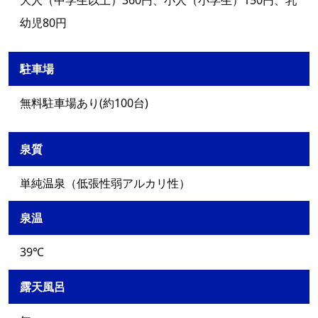
大人（中学生以上）360円、小人（小学生）150円、乳
幼児80円
駐車場
無料駐車場あり(約100台)
泉質
単純温泉（低張性弱アルカリ性）
泉温
39℃
露天風呂