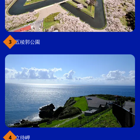
五稜郭公園
立待岬