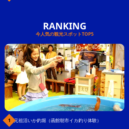
今人気の観光スポットTOP5
元祖活いか釣堀（函館朝市イカ釣り体験）