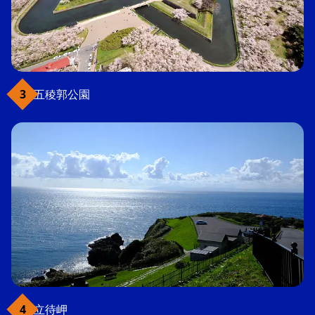
五稜郭公園
立待岬