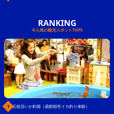
今人気の観光スポットTOP5
元祖活いか釣堀（函館朝市イカ釣り体験）