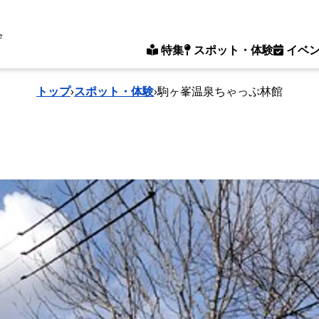
e
特集
スポット・体験
イベ
トップ
›
スポット・体験
›
駒ヶ峯温泉ちゃっぷ林館