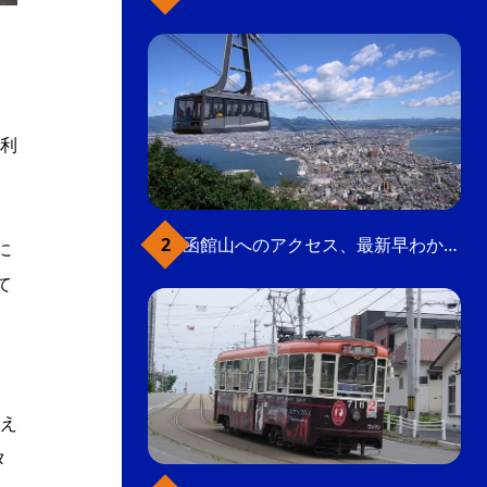
利
函館山へのアクセス、最新早わかりガイド
に
て
え
タ