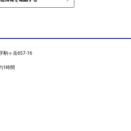
駒ヶ岳657-16
約1時間