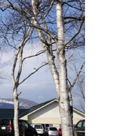
情
特
モ
ル
ー
ア
セ
イ
ン
年