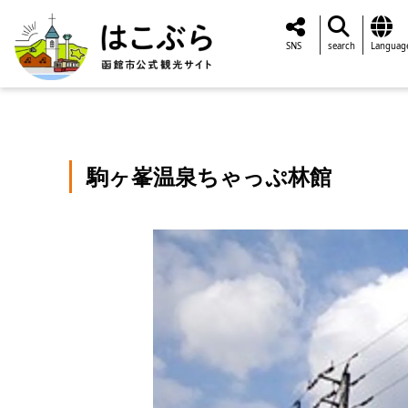
SNS
search
Languag
駒ヶ峯温泉ちゃっぷ林館