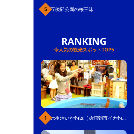
五稜郭公園の桜三昧
今人気の観光スポットTOP5
元祖活いか釣堀（函館朝市イカ釣り体験）