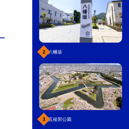
八幡坂
五稜郭公園