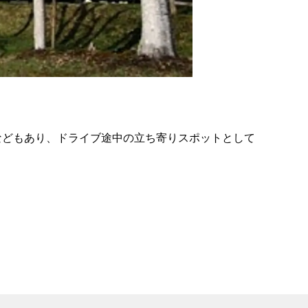
の
要
ベ
ト
イ
ン
などもあり、ドライブ途中の立ち寄りスポットとして
検