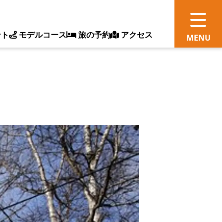
ント
モデルコース
旅の予約
アクセス
観
情
ス
ッ
ト
体
新