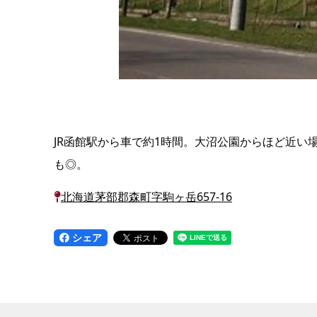
JR函館駅から車で約1時間。大沼公園からほど近
も◎。
北海道茅部郡森町字駒ヶ岳657-16
シェア