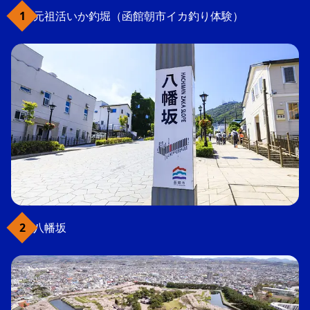
元祖活いか釣堀（函館朝市イカ釣り体験）
八幡坂