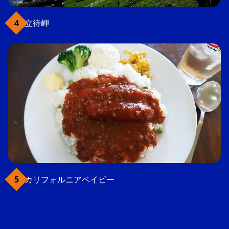
立待岬
カリフォルニアベイビー