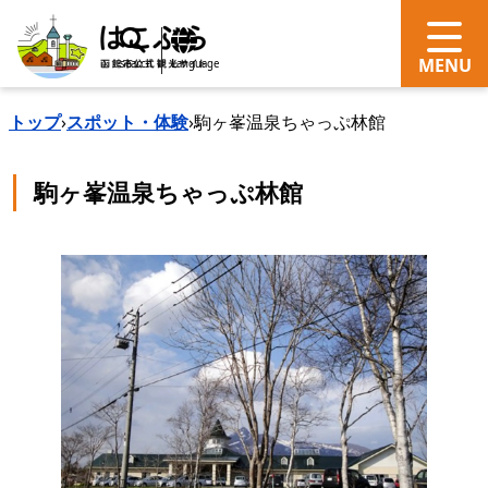
search
Language
トップ
›
スポット・体験
›
駒ヶ峯温泉ちゃっぷ林館
駒ヶ峯温泉ちゃっぷ林館