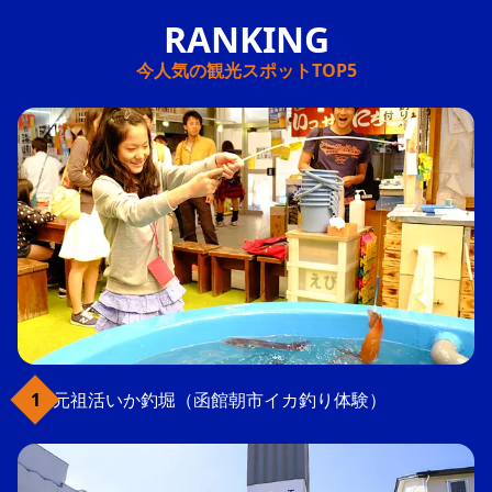
今人気の観光スポットTOP5
元祖活いか釣堀（函館朝市イカ釣り体験）