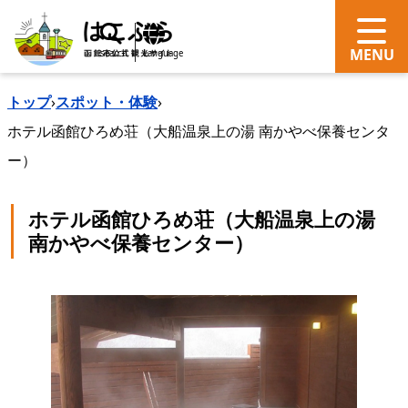
search
Language
トップ
›
スポット・体験
›
ホテル函館ひろめ荘（大船温泉上の湯 南かやべ保養センタ
ー）
ホテル函館ひろめ荘（大船温泉上の湯
南かやべ保養センター）