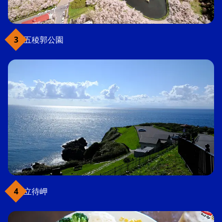
五稜郭公園
立待岬