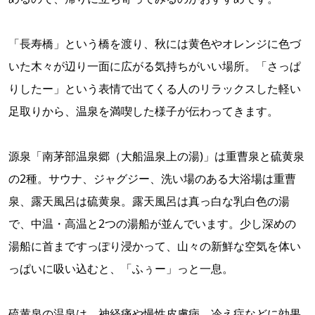
「長寿橋」という橋を渡り、秋には黄色やオレンジに色づ
いた木々が辺り一面に広がる気持ちがいい場所。「さっぱ
りしたー」という表情で出てくる人のリラックスした軽い
足取りから、温泉を満喫した様子が伝わってきます。
源泉「南茅部温泉郷（大船温泉上の湯)」は重曹泉と硫黄泉
の2種。サウナ、ジャグジー、洗い場のある大浴場は重曹
泉、露天風呂は硫黄泉。露天風呂は真っ白な乳白色の湯
で、中温・高温と2つの湯船が並んでいます。少し深めの
湯船に首まですっぽり浸かって、山々の新鮮な空気を体い
っぱいに吸い込むと、「ふぅー」っと一息。
硫黄泉の温泉は、神経痛や慢性皮膚病、冷え症などに効果