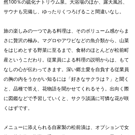
然100％の硫化ナトリウム泉。大浴場のほか、露天風呂、
サウナも完備し、ゆったりくつろげること間違いなし。
旅の楽しみの一つである料理は、そのボリューム感からま
さに贅沢の極み。マグロやアワビなどの魚介類から、山菜
をはじめとする野菜に至るまで、食材のほとんどが松前町
産というこだわり。従業員による料理の説明からは、もて
なしの心が伝わってきます。深い郷土愛を自負する従業員
の胸の内をうかがい知るには「好きなサクラは？」と聞く
と、品種で答え、花物語を聞かせてくれるそう。出向く際
に図鑑などで予習していくと、サクラ談議に可憐な花が咲
くはずです。
メニューに添えられる自家製の松前漬は、オプションで女