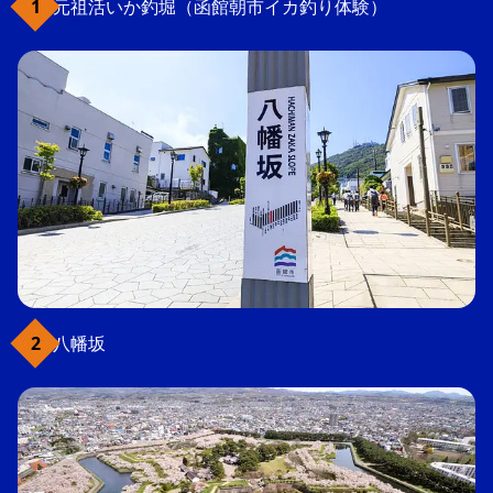
元祖活いか釣堀（函館朝市イカ釣り体験）
八幡坂