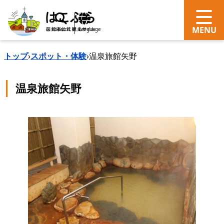
search
Language
トップ
›
スポット・体験
›
温泉旅館矢野
温泉旅館矢野