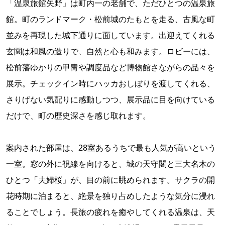
「温泉旅館矢野」は町内一の老舗で、ただひとつの温泉旅
館。町のランドマーク・松前城のたもとを走る、古風な町
並みを再現した城下通りに面しています。出迎えてくれる
玄関は和風の造りで、自然と心も和みます。ロビーには、
松前藩ゆかりの甲冑や調度品など博物館さながらの品々を
展示。チェックイン時にハッカおしぼりを渡してくれる、
さりげない気配りに感動しつつ、展示品に目を向けている
だけで、町の歴史深さを感じ取れます。
案内された部屋は、28室あるうちで最も人気が高いという
一室。窓の外に視線を向けると、城の天守閣と三大名木の
ひとつ「夫婦桜」が、目の前に眺められます。サクラの開
花時期に泊まると、絶景を独り占めしたような気分に浸れ
ることでしょう。長旅の疲れを癒やしてくれる温泉は、天