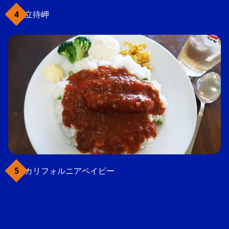
立待岬
カリフォルニアベイビー