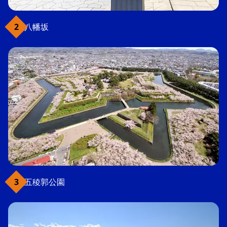
八幡坂
五稜郭公園