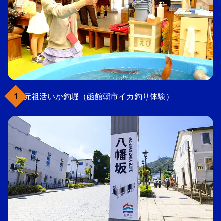
元祖活いか釣堀（函館朝市イカ釣り体験）