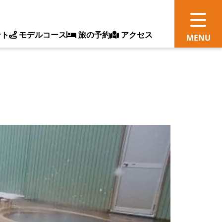
ント
モデルコース
旅の予約
アクセス
観
情
ス
ッ
ト
体
新