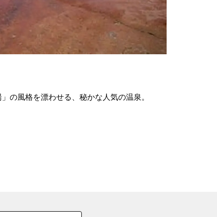
の
要
ベ
ト
イ
ン
湯」の風格を漂わせる、秘かな人気の温泉。
検