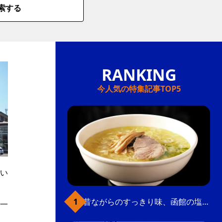
索する
今人気の特集記事TOP5
い
昔ながらのすっきり味、函館の塩ラーメン
一