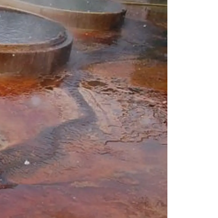
情
特
モ
ル
ー
ア
セ
イ
ン
年