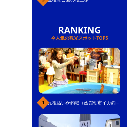
今人気の観光スポットTOP5
元祖活いか釣堀（函館朝市イカ釣り体験）