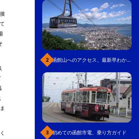
接
て
湯
そ
函館山へのアクセス、最新早わかりガイド
以
ば
温
成
ま
初めての函館市電、乗り方ガイド
く