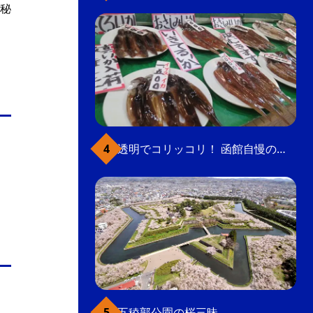
秘
透明でコリッコリ！ 函館自慢のいかをどうぞ
五稜郭公園の桜三昧