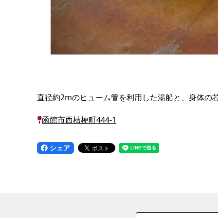
直径約2mのヒューム管を利用した湯船と、身体の
函館市西桔梗町444-1
シェア