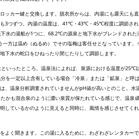
ロッカー鍵と交換します。脱衣所からは、内湯にも露天にも直
3つずつ。内湯の温度は、41℃・43℃・45℃程度に調節され
下水の湯船が1つに、68.2℃の源泉と地下水がブレンドされた
う一方は温め（ぬるめ）でその塩梅は客任せとなっています。
地下水の蛇口をひねったり閉じたりして調節します。
上といったところ。温泉法によれば、泉源における温度が25℃
成分を一定以上含有している場合「冷泉」または「鉱泉」と呼
は、温泉分析調査されていませんがpH値が高いとのこと。水
あたかも混合泉のように濃い泉質が保たれている感じで、温泉
明しているかのように見えると同時に、風情を感じさせてくれ
をよく聞きます。この湯に入るために、わざわざレンタカーで