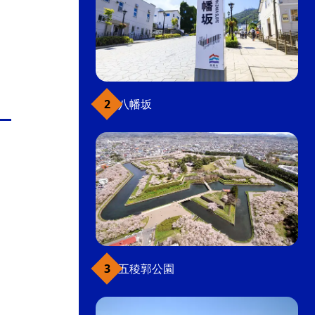
八幡坂
五稜郭公園