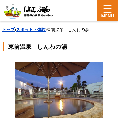
search
Language
トップ
›
スポット・体験
›
東前温泉 しんわの湯
東前温泉 しんわの湯