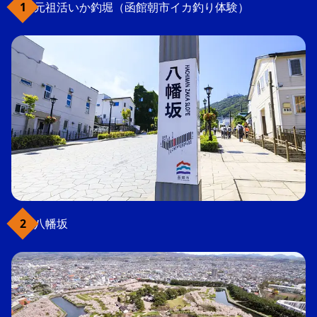
元祖活いか釣堀（函館朝市イカ釣り体験）
八幡坂