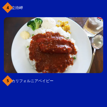
立待岬
カリフォルニアベイビー