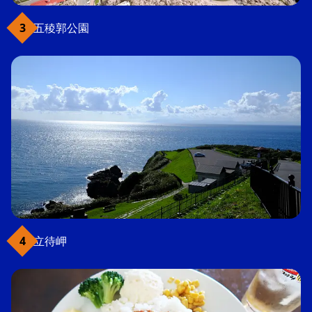
五稜郭公園
立待岬