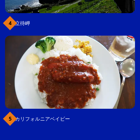
立待岬
カリフォルニアベイビー