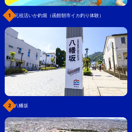
元祖活いか釣堀（函館朝市イカ釣り体験）
八幡坂