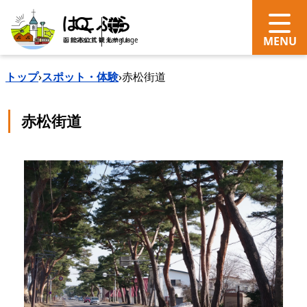
search
Language
トップ
›
スポット・体験
›
赤松街道
赤松街道