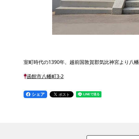
室町時代の1390年、越前国敦賀郡気比神宮より
函館市八幡町3-2
シェア