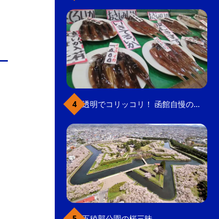
透明でコリッコリ！ 函館自慢のいかをどうぞ
五稜郭公園の桜三昧