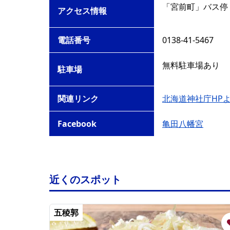
「宮前町」バス停
アクセス情報
電話番号
0138-41-5467
無料駐車場あり
駐車場
関連リンク
北海道神社庁HP
Facebook
亀田八幡宮
近くのスポット
五稜郭