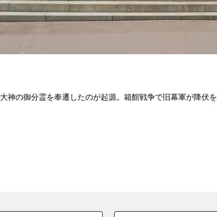
八幡大神の御分霊を奉遷したのが起源。箱館戦争で旧幕軍が降伏