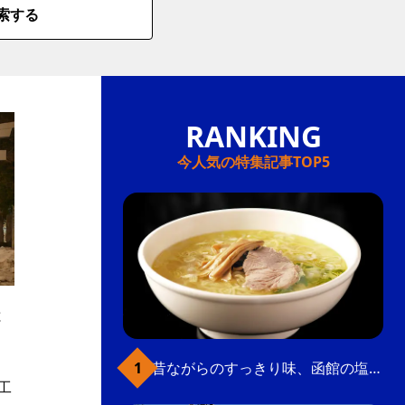
索する
今人気の特集記事TOP5
と
昔ながらのすっきり味、函館の塩ラーメン
工