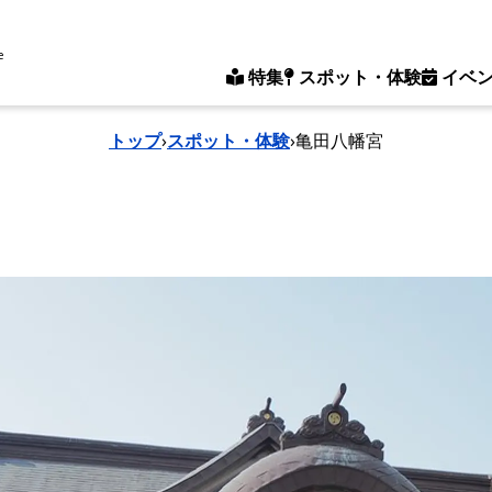
e
特集
スポット・体験
イベ
トップ
›
スポット・体験
›
亀田八幡宮