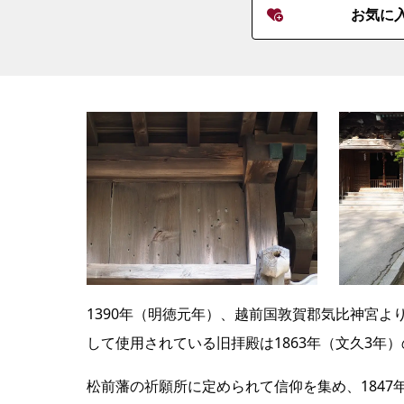
お気に
1390年（明徳元年）、越前国敦賀郡気比神宮
して使用されている旧拝殿は1863年（文久3
松前藩の祈願所に定められて信仰を集め、184