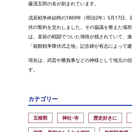
藤茂五郎の名が刻まれています。
戊辰戦争終結時の1869年（明治2年）5月17
伏の誓約を交わしました。その協議を整えた場所
は、直前の戦闘でついた弾痕が残されていて、激し
「箱館戦争降伏式之地」記念碑が有志によって建
現在は、武芸や勝負事などの神様として地元の信
す。
カテゴリー
五稜郭
神社･寺
歴史好きに