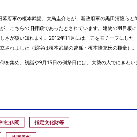
日、旧幕府軍の榎本武揚、大鳥圭介らが、新政府軍の黒田清隆らと
が、こちらの旧拝殿であったとされています。建物の羽目板に
さが窺い知れます。2012年11月には、刀をモチーフにした
立されました（題字は榎本武揚の曾孫・榎本隆充氏の揮毫）。
仰を集め、初詣や9月15日の例祭日には、大勢の人でにぎわい
神社仏閣
指定文化財等