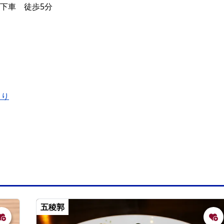
 下車 徒歩5分
より
五稜郭