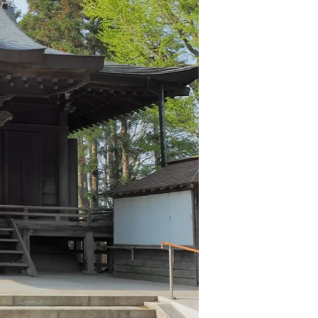
情
特
モ
ル
ー
ア
セ
イ
ン
年