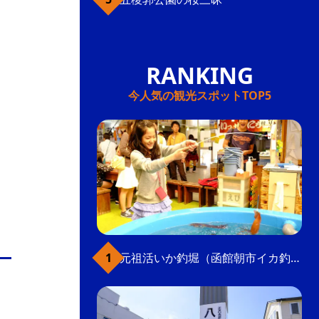
今人気の観光スポットTOP5
元祖活いか釣堀（函館朝市イカ釣り体験）