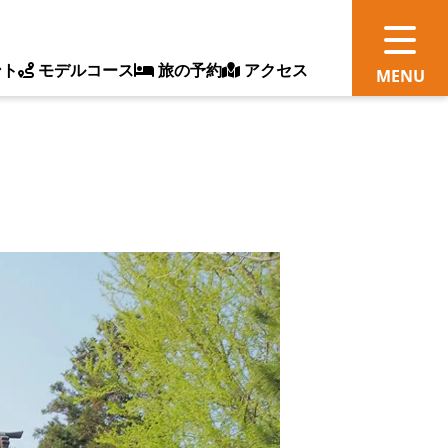
ント
モデルコース
旅の予約
アクセス
観
情
ス
ッ
ト
体
新