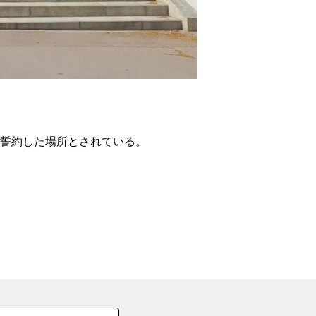
の
要
ベ
ト
イ
ン
を誓約した場所とされている。
検