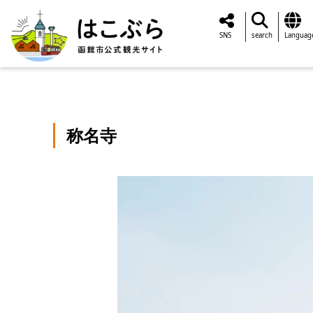
SNS
search
Languag
称名寺