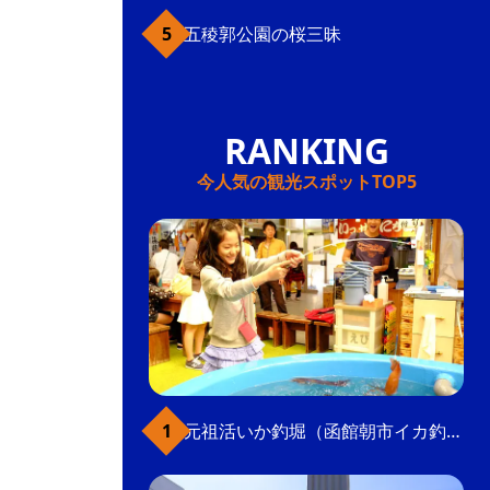
五稜郭公園の桜三昧
今人気の観光スポットTOP5
元祖活いか釣堀（函館朝市イカ釣り体験）