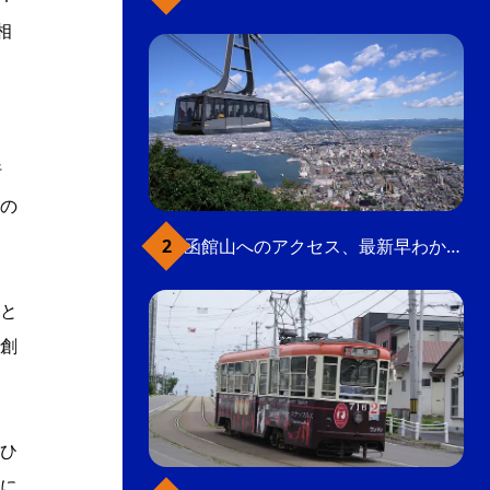
相
と
行
の
函館山へのアクセス、最新早わかりガイド
と
創
ひ
に