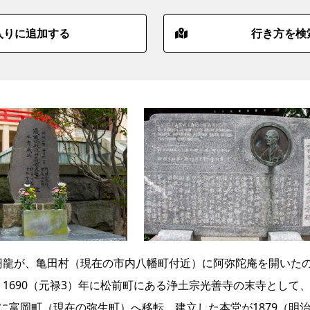
入りに追加する
行き方を検
の円龍が、亀田村（現在の市内八幡町付近）に阿弥陀庵を開いた
、1690（元禄3）年に松前町にある浄土宗光善寺の末寺として
年に富岡町（現在の弥生町）へ移転、建立した本堂が1879（明治