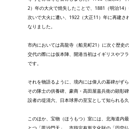
2）年の大火で焼失したことで、1881（明治14）
次いで大火に遭い、1922（大正11）年に再建さ
なりました。
市内においては高龍寺（船見町21）に次ぐ歴史
交代の際には仮本陣、開港当初はイギリスやフラ
です。
それを物語るように、境内には偉人の墓碑がずら
その隊士の供養碑、豪商・高田屋嘉兵衛の顕彰碑
設者の堤清六、日本球界の至宝として知られる久
このほか、宝物（ほうもつ）室には、北海道内最
とつ「毘沙門天」、市指定有形文化財の「円空仏