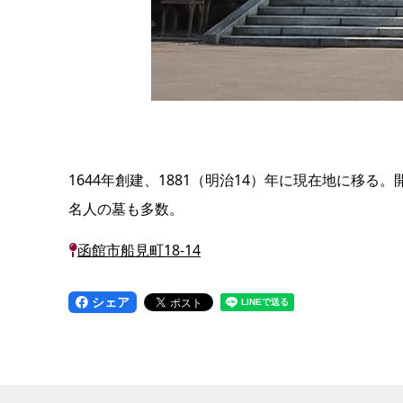
1644年創建、1881（明治14）年に現在地に
名人の墓も多数。
函館市船見町18-14
シェア