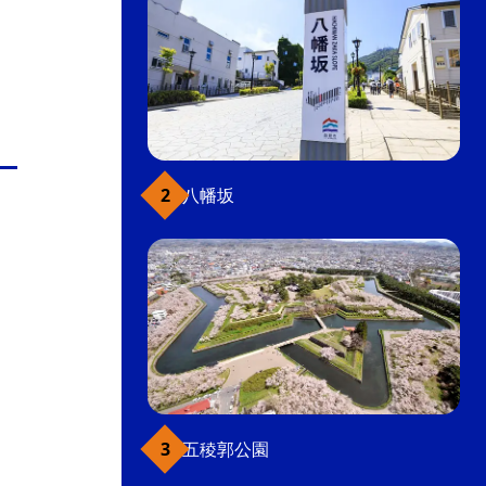
八幡坂
五稜郭公園