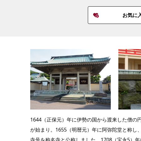
お気に
1644（正保元）年に伊勢の国から渡来した僧
が始まり。1655（明暦元）年に阿弥陀堂と称し
寺号を称名寺と公称しました。1708（宝永5）