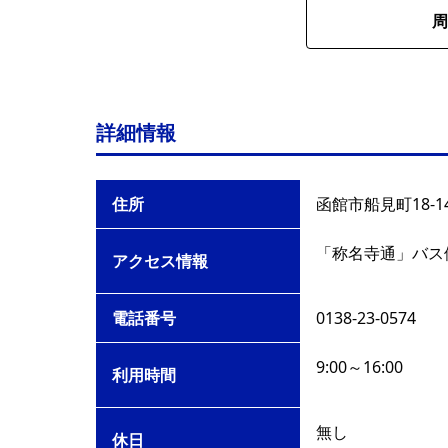
周
詳細情報
住所
函館市船見町18-1
「称名寺通」バス
アクセス情報
電話番号
0138-23-0574
9:00～16:00
利用時間
無し
休日