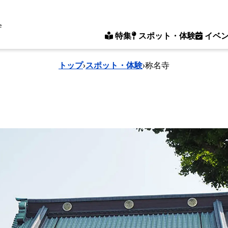
e
特集
スポット・体験
イベ
トップ
›
スポット・体験
›
称名寺