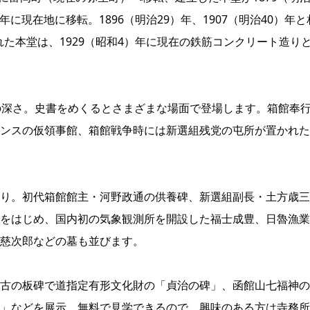
年に現在地に移転。1896（明治29）年、1907（明治40）年と
れた本堂は、1929（昭和4）年に現在の鉄筋コンクリート造り
の深さ。史書をめくるとさまざまな場面で登場します。箱館奉
ンスの仮領事館、箱館戦争時には新選組残党の屯所が置かれた
り。初代箱館館主・河野政通の供養碑、新選組副長・土方歳三
をはじめ、国内初の気象観測所を開設した福士成豊、日魯漁業
慈次郎などの墓も並びます。
古の板碑で道指定有形文化財の「貞治の碑」、函館山七福神の
」などを展示。無料で見学できるので、興味のある方は寺務所