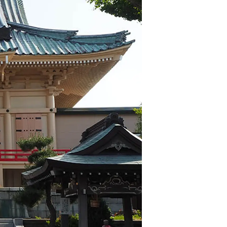
情
特
モ
ル
ー
ア
セ
イ
ン
年