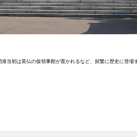
移る。開港当初は英仏の仮領事館が置かれるなど、頻繁に歴史に登