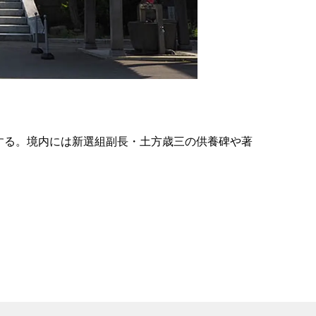
の
要
ベ
ト
イ
ン
場する。境内には新選組副長・土方歳三の供養碑や著
検