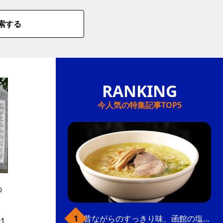
索する
今人気の特集記事TOP5
の
、
昔ながらのすっきり味、函館の塩ラーメン
1