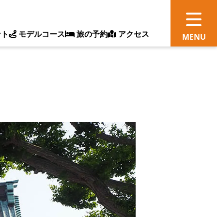
ント
モデルコース
旅の予約
アクセス
観
情
ス
ッ
ト
体
新