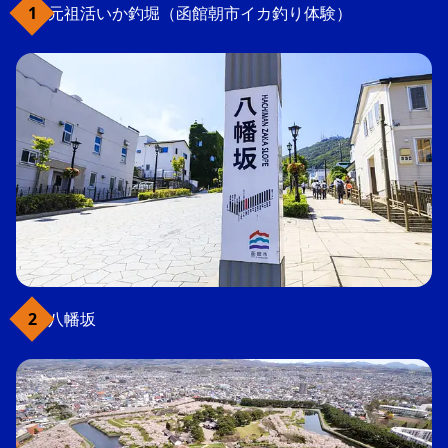
元祖活いか釣堀（函館朝市イカ釣り体験）
八幡坂