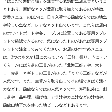
「はこだて海鮮市場」を運営する老舗鮮魚店直営というこ
ともあり、新鮮なネタが豊富に取り揃えてあるのが特徴。
定番メニューのほかに、日々入荷する函館ならではの地魚
や珍しい魚など、レアなネタも出ています。これらは店内
のホワイトボードや各テーブルに設置してある専用タブレ
ットで確認できるので、気になったものがあれば専用タブ
レットで注文してみてください。お店のおすすめメニュー
は、3つのネタが1皿にのっている「三好」握り。うに・い
くら・かにばら身の三貫がのった「北海三好」や、大ト
ロ・赤身・ネギトロの三貫がのった「まぐろ三好」などが
人気です。また、生簀から取り出してその場でさばく活イ
カなども、函館ならではの人気ネタです。寿司以外に、刺
し身や一品料理、揚げ物、アラ汁やカニ汁などの汁物や、
函館山地下水を使った地ビールなどもあります。