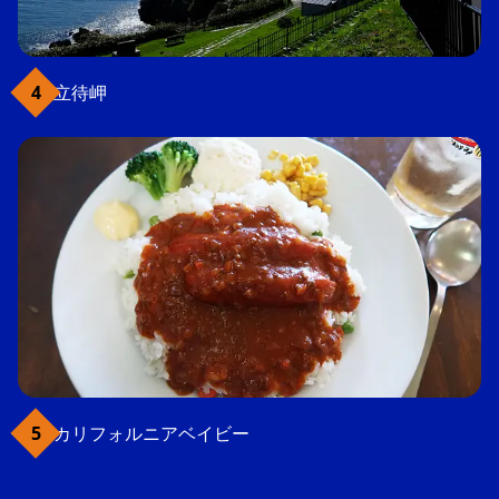
立待岬
カリフォルニアベイビー