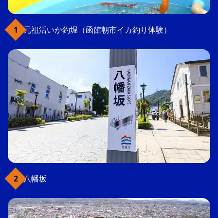
元祖活いか釣堀（函館朝市イカ釣り体験）
八幡坂