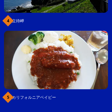
立待岬
カリフォルニアベイビー