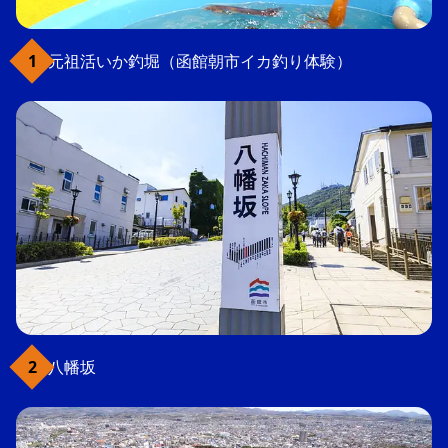
元祖活いか釣堀（函館朝市イカ釣り体験）
八幡坂