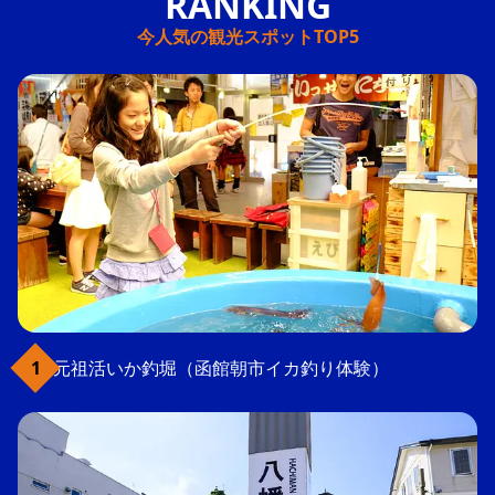
今人気の観光スポットTOP5
元祖活いか釣堀（函館朝市イカ釣り体験）