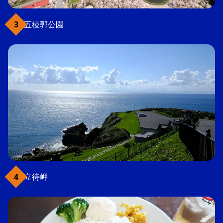
五稜郭公園
立待岬