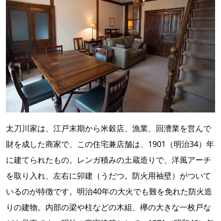
太刀川家は、江戸末期から米穀店、漁業、回漕業を営んで
財を成した商家で、この住宅兼店舗は、1901（明治34）年
に建てられたもの。レンガ積みの土蔵造りで、洋風アーチ
を取り入れ、左右に卯建（うだつ。防火用袖壁）がついて
いるのが特徴です。明治40年の大火でも難を免れた防火造
りの建物。内部の梁や柱などの木組、欅の大きな一枚戸な