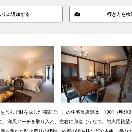
入りに追加する
行き方を検
を営んで財を成した商家で、この住宅兼店舗は、1901（明治3
で、洋風アーチを取り入れ、左右に卯建（うだつ。防火用袖壁
も難を免れた防火造りの建物。内部の梁や柱などの木組、欅の