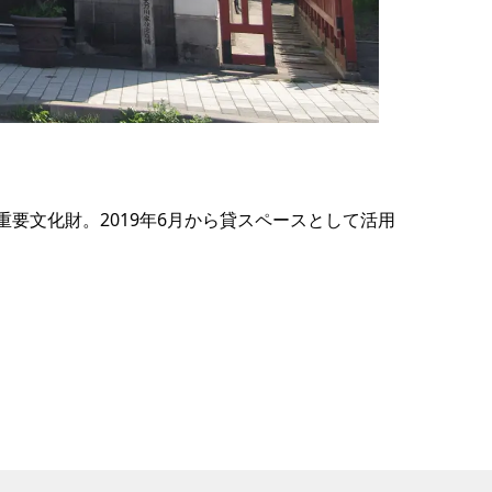
の
要
ベ
ト
イ
ン
重要文化財。2019年6月から貸スペースとして活用
検