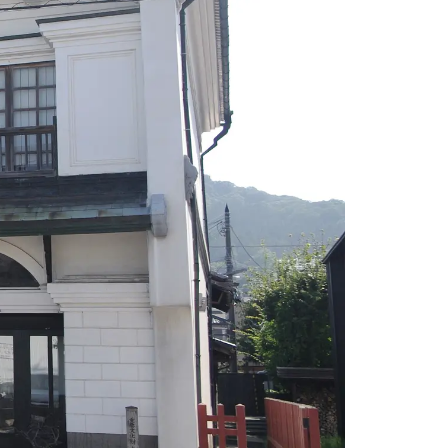
情
特
モ
ル
ー
ア
セ
イ
ン
年