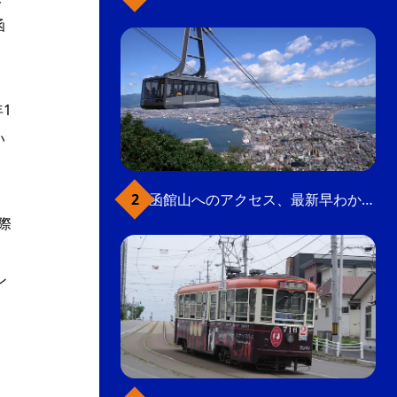
函
1
い
函館山へのアクセス、最新早わかりガイド
際
ン