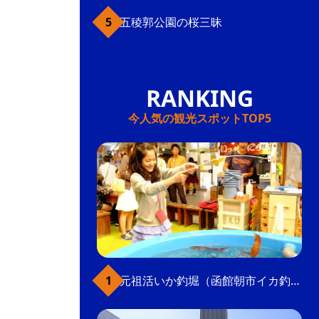
五稜郭公園の桜三昧
今人気の観光スポットTOP5
元祖活いか釣堀（函館朝市イカ釣り体験）