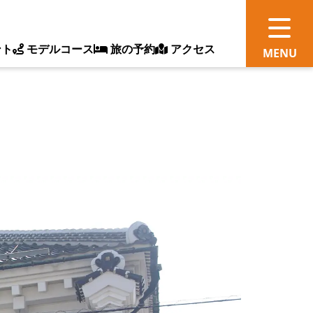
ント
モデルコース
旅の予約
アクセス
観
情
ス
ッ
ト
体
新