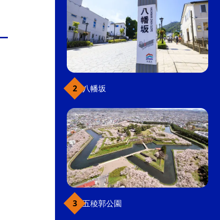
八幡坂
五稜郭公園