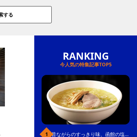
索する
今人気の特集記事TOP5
）
昔ながらのすっきり味、函館の塩ラーメン
大