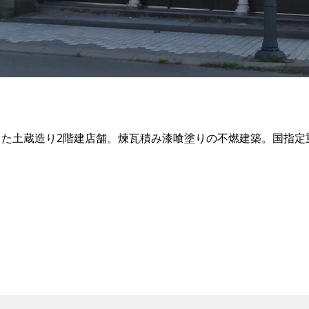
築した土蔵造り2階建店舗。煉瓦積み漆喰塗りの不燃建築。国指定